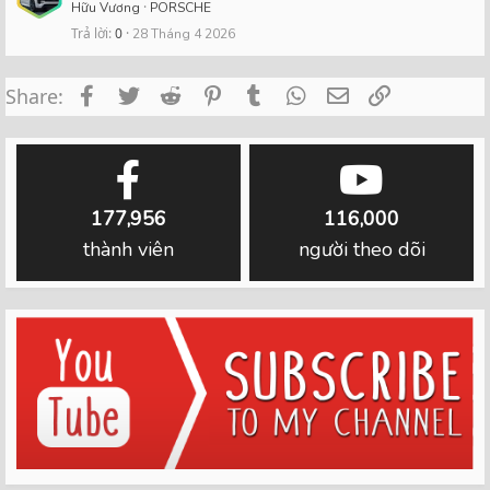
Hữu Vương
PORSCHE
Trả lời
0
28 Tháng 4 2026
Facebook
Twitter
Reddit
Pinterest
Tumblr
WhatsApp
Email
Link
Share:
177,956
116,000
thành viên
người theo dõi