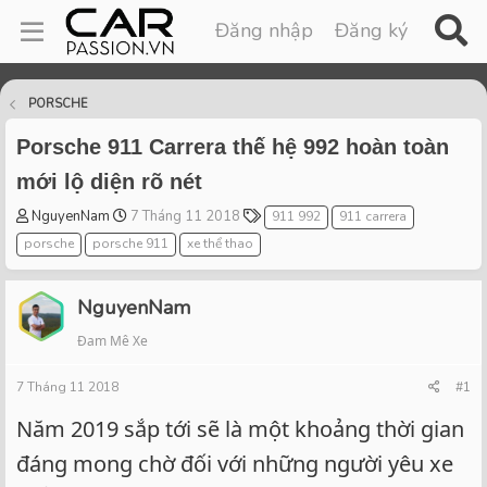
Đăng nhập
Đăng ký
PORSCHE
Porsche 911 Carrera thế hệ 992 hoàn toàn
mới lộ diện rõ nét
T
S
T
NguyenNam
7 Tháng 11 2018
911 992
911 carrera
h
t
a
porsche
porsche 911
xe thể thao
r
a
g
e
r
s
a
t
NguyenNam
d
d
Đam Mê Xe
s
a
t
t
7 Tháng 11 2018
a
e
#1
r
Năm 2019 sắp tới sẽ là một khoảng thời gian
t
e
đáng mong chờ đối với những người yêu xe
r