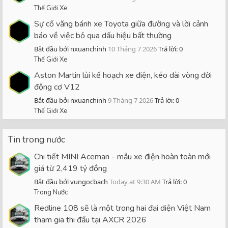
Thế Giới Xe
Sự cố văng bánh xe Toyota giữa đường và lời cảnh
báo về việc bỏ qua dấu hiệu bất thường
Bắt đầu bởi nxuanchinh
10 Tháng 7 2026
Trả lời: 0
Thế Giới Xe
Aston Martin lùi kế hoạch xe điện, kéo dài vòng đời
động cơ V12
Bắt đầu bởi nxuanchinh
9 Tháng 7 2026
Trả lời: 0
Thế Giới Xe
Tin trong nước
Chi tiết MINI Aceman - mẫu xe điện hoàn toàn mới
giá từ 2,419 tỷ đồng
Bắt đầu bởi vungocbach
Today at 9:30 AM
Trả lời: 0
Trong Nước
Redline 108 sẽ là một trong hai đại diện Việt Nam
tham gia thi đấu tại AXCR 2026