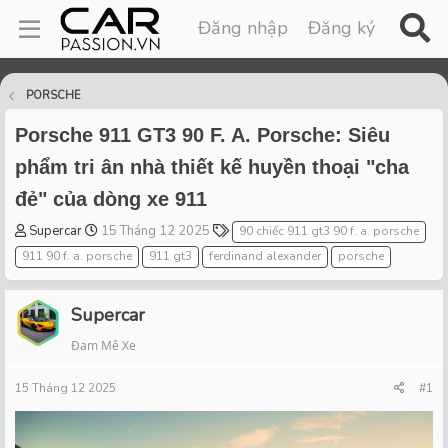
Đăng nhập
Đăng ký
PORSCHE
Porsche 911 GT3 90 F. A. Porsche: Siêu
phẩm tri ân nhà thiết kế huyền thoại "cha
đẻ" của dòng xe 911
T
S
T
Supercar
15 Tháng 12 2025
90 chiếc 911 gt3 90 f. a. porsche
h
t
a
911 90 f. a. porsche
911 gt3
ferdinand alexander
porsche
r
a
g
e
r
s
a
t
Supercar
d
d
Đam Mê Xe
s
a
t
t
15 Tháng 12 2025
a
e
#1
r
t