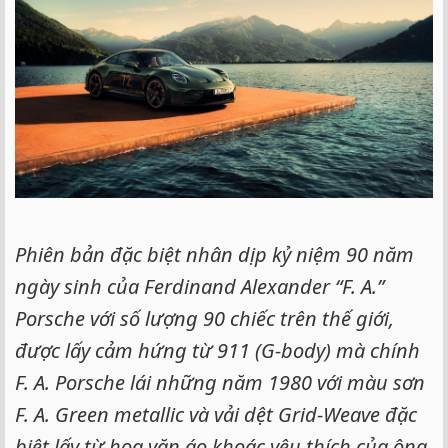
e
r
Phiên bản đặc biệt nhân dịp kỷ niệm 90 năm
ngày sinh của Ferdinand Alexander “F. A.”
Porsche với số lượng 90 chiếc trên thế giới,
được lấy cảm hứng từ 911 (G-body) mà chính
F. A. Porsche lái những năm 1980 với màu sơn
F. A. Green metallic và vải dệt Grid-Weave đặc
biệt lấy từ hoa văn áo khoác yêu thích của ông.