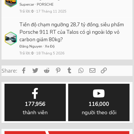
Supercar
PORSCHE
Trả lời
0
17 Tháng 11 2025
Tiền độ chạm ngưỡng 28,7 tỷ đồng, siêu phẩm
Porsche 911 RT của Talos có gì ngoài lớp vỏ
carbon giảm 80kg?
Đăng Nguyen
Xe Độ
Trả lời
0
18 Tháng 5 2026
Facebook
Twitter
Reddit
Pinterest
Tumblr
WhatsApp
Email
Link
Share:
177,956
116,000
thành viên
người theo dõi