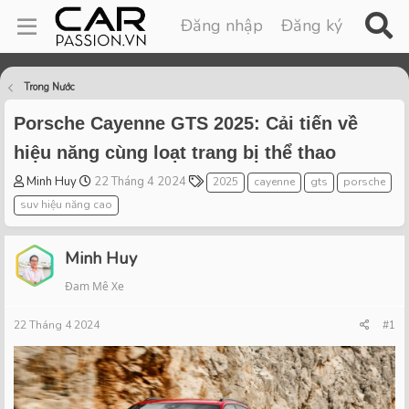
Đăng nhập
Đăng ký
Trong Nước
Porsche Cayenne GTS 2025: Cải tiến về
hiệu năng cùng loạt trang bị thể thao
T
S
T
Minh Huy
22 Tháng 4 2024
2025
cayenne
gts
porsche
h
t
a
suv hiệu năng cao
r
a
g
e
r
s
a
t
Minh Huy
d
d
Đam Mê Xe
s
a
t
t
22 Tháng 4 2024
a
e
#1
r
t
e
r