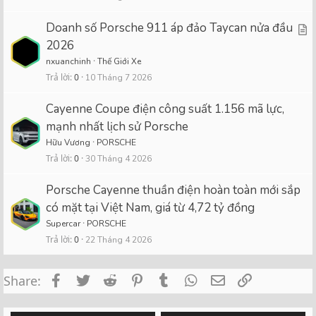
Doanh số Porsche 911 áp đảo Taycan nửa đầu
A
2026
r
nxuanchinh
Thế Giới Xe
t
Trả lời
0
10 Tháng 7 2026
i
c
Cayenne Coupe điện công suất 1.156 mã lực,
mạnh nhất lịch sử Porsche
l
Hữu Vương
PORSCHE
e
Trả lời
0
30 Tháng 4 2026
Porsche Cayenne thuần điện hoàn toàn mới sắp
có mặt tại Việt Nam, giá từ 4,72 tỷ đồng
Supercar
PORSCHE
Trả lời
0
22 Tháng 4 2026
Facebook
Twitter
Reddit
Pinterest
Tumblr
WhatsApp
Email
Link
Share: