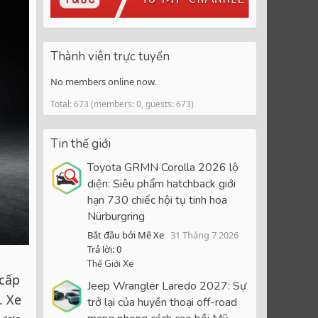
Thành viên trực tuyến
No members online now.
Total: 673 (members: 0, guests: 673)
Tin thế giới
Toyota GRMN Corolla 2026 lộ
diện: Siêu phẩm hatchback giới
hạn 730 chiếc hội tụ tinh hoa
Nürburgring
Bắt đầu bởi Mê Xe
31 Tháng 7 2026
Trả lời: 0
Thế Giới Xe
 cấp
Jeep Wrangler Laredo 2027: Sự
. Xe
trở lại của huyền thoại off-road