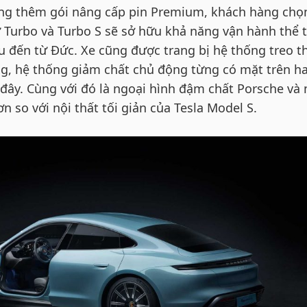
ộng thêm gói nâng cấp pin Premium, khách hàng chọ
Turbo và Turbo S sẽ sở hữu khả năng vận hành thể 
u đến từ Đức. Xe cũng được trang bị hệ thống treo t
ng, hệ thống giảm chất chủ động từng có mặt trên ha
đây. Cùng với đó là ngoại hình đậm chất Porsche và 
n so với nội thất tối giản của Tesla Model S.