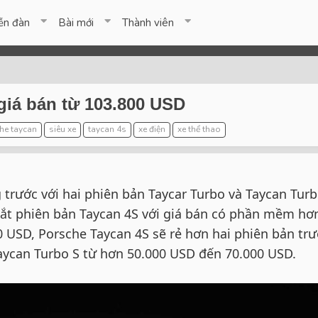
ễn đàn
Bài mới
Thành viên
giá bán từ 103.800 USD
he taycan
siêu xe
taycan 4s
xe điện
xe thể thao
 trước với hai phiên bản Taycar Turbo và Taycan Turb
ắt phiên bản Taycan 4S với giá bán có phần mềm hơ
 USD, Porsche Taycan 4S sẽ rẻ hơn hai phiên bản tr
Taycan Turbo S từ hơn 50.000 USD đến 70.000 USD.