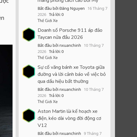
được
mang phong cách cao bồi Mỹ
Bắt đầu bởi Đăng Nguyen
16 Tháng 7
2026
Trả lời: 0
ện
Thế Giới Xe
Doanh số Porsche 911 áp đảo
Taycan nửa đầu 2026
Bắt đầu bởi nxuanchinh
10 Tháng 7
2026
Trả lời: 0
Thế Giới Xe
Sự cố văng bánh xe Toyota giữa
đường và lời cảnh báo về việc bỏ
qua dấu hiệu bất thường
Bắt đầu bởi nxuanchinh
10 Tháng 7
2026
Trả lời: 0
Thế Giới Xe
Aston Martin lùi kế hoạch xe
điện, kéo dài vòng đời động cơ
V12
Bắt đầu bởi nxuanchinh
9 Tháng 7