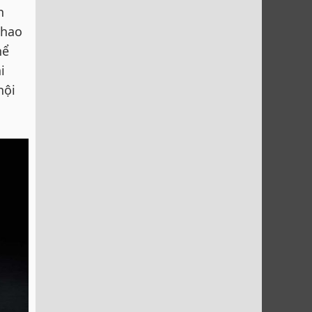
n
thao
hể
i
nội