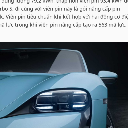
in dung lượng 79,2 kWh, thấp hơn viên pin 93,4 kWh 
rbo S, đi cùng với viên pin này là gói nâng cấp pin
. Viên pin tiêu chuẩn khi kết hợp với hai động cơ đi
ã lực trong khi viên pin nâng cấp tạo ra 563 mã lực.