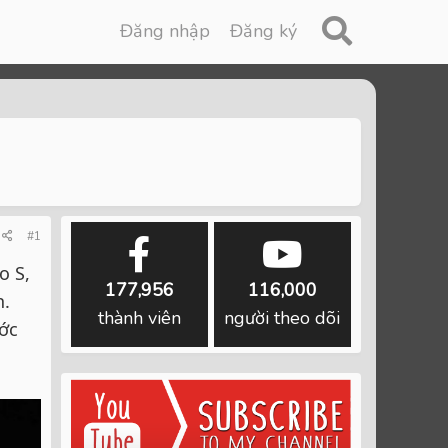
Đăng nhập
Đăng ký
#1
o S,
177,956
116,000
n.
thành viên
người theo dõi
ước