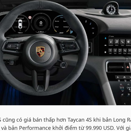
 S cũng có giá bán thấp hơn Taycan 4S khi bản Long 
 và bản Performance khởi điểm từ 99.990 USD. Với gi