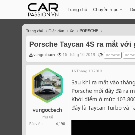
Trang chủ
Chuyên mục
Di
Trang chủ
Diễn đàn
Xe
PORSCHE
Porsche Taycan 4S ra mắt với 
T
S
T
vungocbach
16 Tháng 10 2019
porsche
porsc
h
t
a
r
a
g
16 Tháng 10 2019
e
r
s
a
t
Sau khi ra mắt vào tháng
d
d
Porsche mới đây đã ra m
s
a
t
t
Khởi điểm ở mức 103.800
a
e
đây là Taycan Turbo và 
r
vungocbach
t
Phụ Xế
e
Bài viết
4,190
r