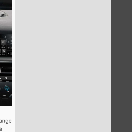
Range
á