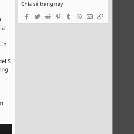
Chia sẻ trang này
Facebook
Twitter
Reddit
Pinterest
Tumblr
WhatsApp
Email
Link
h
la
g
của
del S
àng
ần