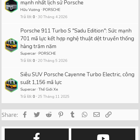
mạnh nhất lịch sử Porsche
Hữu Vương
PORSCHE
Trả lời
0
30 Tháng 4 2026
Porsche 911 Turbo S "Sadu Edition": Sức mạnh
701 mã lực kết hợp nghệ thuật dệt truyền thống
hàng trăm năm
Supercar
PORSCHE
Trả lời
0
20 Tháng 5 2026
Siêu SUV Porsche Cayenne Turbo Electric, công
suất 1,156 mã lực
Supercar
Thế Giới Xe
Trả lời
0
25 Tháng 11 2025
Facebook
Twitter
Reddit
Pinterest
Tumblr
WhatsApp
Email
Link
Share: