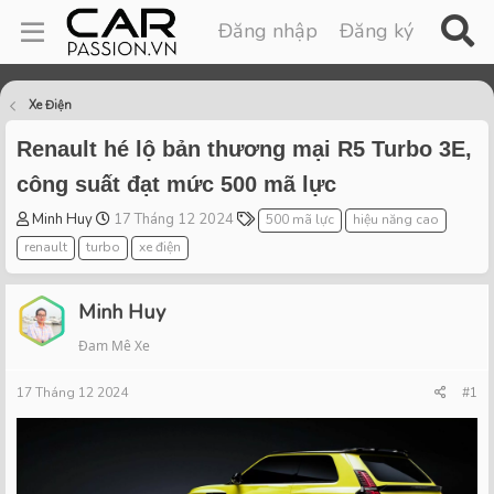
Đăng nhập
Đăng ký
Xe Điện
Renault hé lộ bản thương mại R5 Turbo 3E,
công suất đạt mức 500 mã lực
T
S
T
Minh Huy
17 Tháng 12 2024
500 mã lực
hiệu năng cao
h
t
a
renault
turbo
xe điện
r
a
g
e
r
s
a
t
Minh Huy
d
d
Đam Mê Xe
s
a
t
t
17 Tháng 12 2024
a
e
#1
r
t
e
r