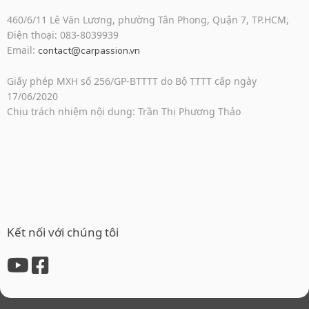
460/6/11 Lê Văn Lương, phường Tân Phong, Quận 7, TP.HCM,
Điện thoại: 083-8039939
Email:
contact@carpassion.vn
Giấy phép MXH số 256/GP-BTTTT do Bộ TTTT cấp ngày
17/06/2020
Chịu trách nhiệm nội dung: Trần Thị Phương Thảo
Kết nối với chúng tôi