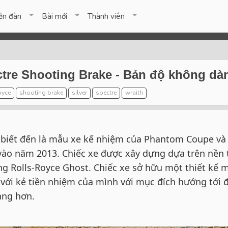
ễn đàn
Bài mới
Thành viên
ectre Shooting Brake - Bản độ không d
oyce
shooting brake
silver
spectre
wraith
 biết đến là mẫu xe kế nhiệm của Phantom Coupe và
vào năm 2013. Chiếc xe được xây dựng dựa trên nền 
g Rolls-Royce Ghost. Chiếc xe sở hữu một thiết kế
 với kẻ tiền nhiệm của mình với mục đích hướng tới 
àng hơn.