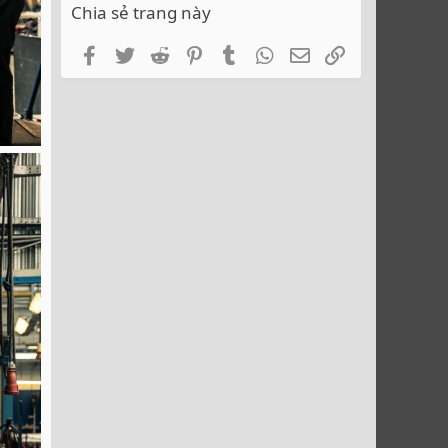
Chia sẻ trang này
Facebook
Twitter
Reddit
Pinterest
Tumblr
WhatsApp
Email
Link