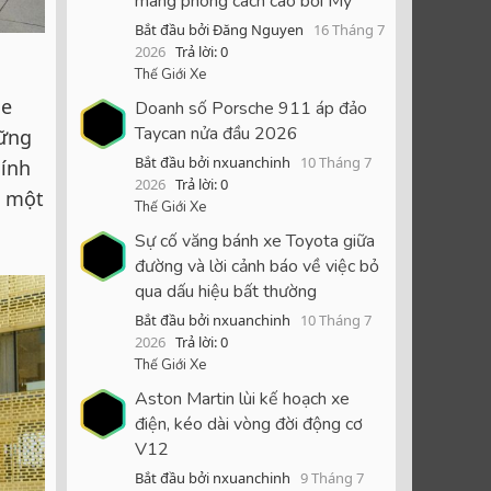
mang phong cách cao bồi Mỹ
Bắt đầu bởi Đăng Nguyen
16 Tháng 7
2026
Trả lời: 0
Thế Giới Xe
ce
Doanh số Porsche 911 áp đảo
Taycan nửa đầu 2026
hững
Bắt đầu bởi nxuanchinh
10 Tháng 7
hính
2026
Trả lời: 0
o một
Thế Giới Xe
Sự cố văng bánh xe Toyota giữa
đường và lời cảnh báo về việc bỏ
qua dấu hiệu bất thường
Bắt đầu bởi nxuanchinh
10 Tháng 7
2026
Trả lời: 0
Thế Giới Xe
Aston Martin lùi kế hoạch xe
điện, kéo dài vòng đời động cơ
V12
Bắt đầu bởi nxuanchinh
9 Tháng 7