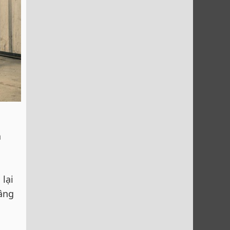
à
lại
âng