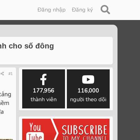
Đăng nhập
Đăng ký
ành cho số đông
#1
177,956
116,000
tảng
thành viên
người theo dõi
 mềm
đa