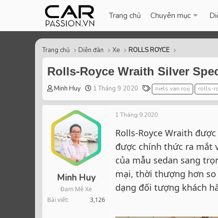
Trang chủ
Chuyên mục
Di
Trang chủ
Diễn đàn
Xe
ROLLS ROYCE
Rolls-Royce Wraith Silver Sp
T
S
T
Minh Huy
1 Tháng 9 2020
niels van roij
rolls-r
h
t
a
r
a
g
1 Tháng 9 2020
e
r
s
a
t
Rolls-Royce Wraith được
d
d
được chính thức ra mắt 
s
a
t
t
của mẫu sedan sang trọn
a
e
mại, thời thượng hơn so
r
Minh Huy
t
dạng đối tượng khách h
Đam Mê Xe
e
Bài viết
3,126
r