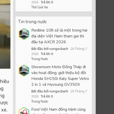
2026
Trả lời: 0
Thế Giới Xe
Tin trong nước
Redline 108 sẽ là một trong hai
đại diện Việt Nam tham gia thi
đấu tại AXCR 2026
Bắt đầu bởi vungocbach
29 Tháng 7
2026
Trả lời: 0
Trong Nước
Showroom Moto Đồng Tháp đi
vào hoạt động, giới thiệu bộ đôi
Honda SH150i Italy Super Vetro
 hiệu
2 in 1 và Hyosung GV350X
ng
Bắt đầu bởi vungocbach
29 Tháng 7
ững
2026
Trả lời: 0
Trong Nước
được
Ford Việt Nam đồng hành cùng
 xe.