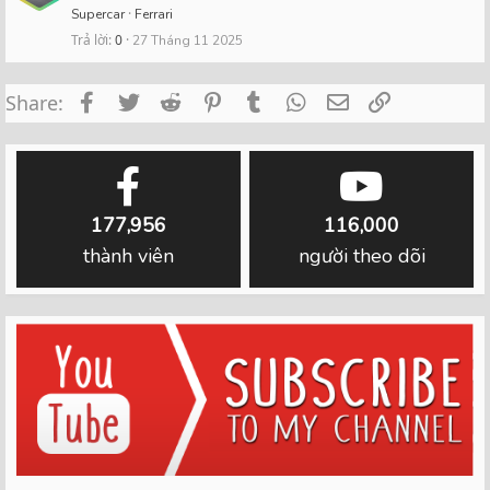
Supercar
Ferrari
Trả lời
0
27 Tháng 11 2025
Facebook
Twitter
Reddit
Pinterest
Tumblr
WhatsApp
Email
Link
Share:
177,956
116,000
thành viên
người theo dõi