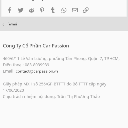
Facebook
Twitter
Reddit
Pinterest
Tumblr
WhatsApp
Email
Link
Ferrari
Công Ty Cổ Phần Car Passion
460/6/11 Lê Văn Lương, phường Tân Phong, Quận 7, TP.HCM,
Điện thoại: 083-8039939
Email:
contact@carpassion.vn
Giấy phép MXH số 256/GP-BTTTT do Bộ TTTT cấp ngày
17/06/2020
Chịu trách nhiệm nội dung: Trần Thị Phương Thảo