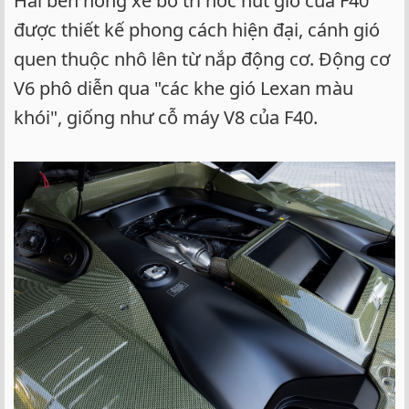
Hai bên hông xe bố trí hốc hút gió của F40
được thiết kế phong cách hiện đại, cánh gió
quen thuộc nhô lên từ nắp động cơ. Động cơ
V6 phô diễn qua "các khe gió Lexan màu
khói", giống như cỗ máy V8 của F40.