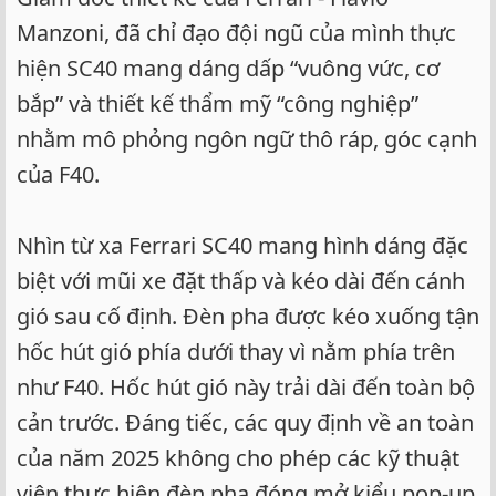
Manzoni, đã chỉ đạo đội ngũ của mình thực
hiện SC40 mang dáng dấp “vuông vức, cơ
bắp” và thiết kế thẩm mỹ “công nghiệp”
nhằm mô phỏng ngôn ngữ thô ráp, góc cạnh
của F40.
Nhìn từ xa Ferrari SC40 mang hình dáng đặc
biệt với mũi xe đặt thấp và kéo dài đến cánh
gió sau cố định. Đèn pha được kéo xuống tận
hốc hút gió phía dưới thay vì nằm phía trên
như F40. Hốc hút gió này trải dài đến toàn bộ
cản trước. Đáng tiếc, các quy định về an toàn
của năm 2025 không cho phép các kỹ thuật
viên thực hiện đèn pha đóng mở kiểu pop-up