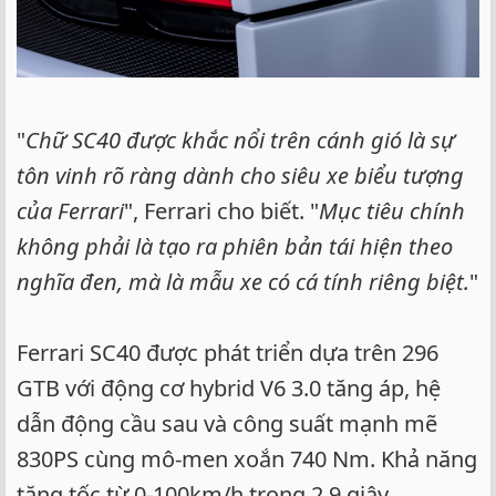
"
Chữ SC40 được khắc nổi trên cánh gió là sự
tôn vinh rõ ràng dành cho siêu xe biểu tượng
của Ferrari
", Ferrari cho biết. "
Mục tiêu chính
không phải là tạo ra phiên bản tái hiện theo
nghĩa đen, mà là mẫu xe có cá tính riêng biệt.
"
Ferrari SC40 được phát triển dựa trên 296
GTB với động cơ hybrid V6 3.0 tăng áp, hệ
dẫn động cầu sau và công suất mạnh mẽ
830PS cùng mô-men xoắn 740 Nm. Khả năng
tăng tốc từ 0-100km/h trong 2,9 giây.