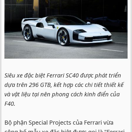
e
r
Siêu xe đặc biệt Ferrari SC40 được phát triển
dựa trên 296 GTB, kết hợp các chi tiết thiết kế
và vật liệu tại nên phong cách kinh điển của
F40.
Bộ phận Special Projects của Ferrari vừa
công bố mẫu xe đặc biệt được gọi là "Ferrari