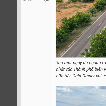
Bài viết
1,815
r
Sau một ngày du ngoạn tr
nhất của Thành phố biển N
bữa tiệc Gala Dinner vui v