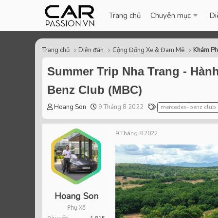
Trang chủ
Chuyên mục
Di
Trang chủ
Diễn đàn
Cộng Đồng Xe & Đam Mê
Khám Ph
Summer Trip Nha Trang - Hành
Benz Club (MBC)
T
S
T
Hoang Son
9 Tháng 8 2022
mercedes-benz club
h
t
a
r
a
g
9 Tháng 8 2022
e
r
s
a
t
d
d
s
a
t
t
a
e
r
Hoang Son
t
Phụ Xế
e