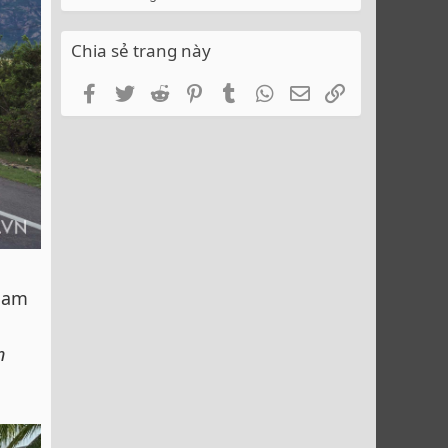
Chia sẻ trang này
Facebook
Twitter
Reddit
Pinterest
Tumblr
WhatsApp
Email
Link
ham
n