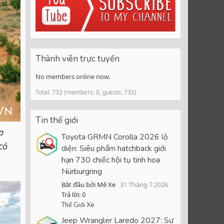
Thành viên trực tuyến
No members online now.
Total: 732 (members: 0, guests: 732)
Tin thế giới
p
Toyota GRMN Corolla 2026 lộ
có
diện: Siêu phẩm hatchback giới
hạn 730 chiếc hội tụ tinh hoa
Nürburgring
Bắt đầu bởi Mê Xe
31 Tháng 7 2026
Trả lời: 0
Thế Giới Xe
Jeep Wrangler Laredo 2027: Sự