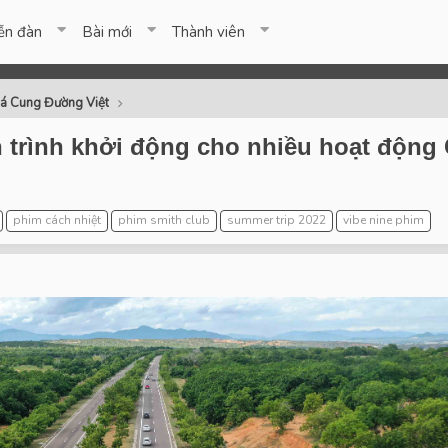
ễn đàn
Bài mới
Thành viên
á Cung Đường Việt
 trình khởi động cho nhiều hoạt động
phim cách nhiệt
phim smith club
summer trip 2022
vibe nine phim