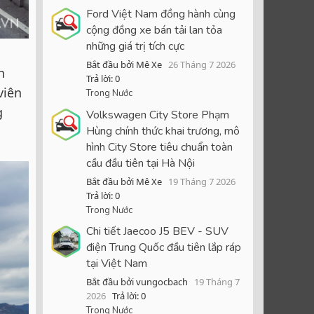
Ford Việt Nam đồng hành cùng
cộng đồng xe bán tải lan tỏa
những giá trị tích cực
Bắt đầu bởi Mê Xe
26 Tháng 7 2026
n
Trả lời: 0
viên
Trong Nước
g
Volkswagen City Store Phạm
Hùng chính thức khai trương, mô
hình City Store tiêu chuẩn toàn
cầu đầu tiên tại Hà Nội
Bắt đầu bởi Mê Xe
19 Tháng 7 2026
Trả lời: 0
Trong Nước
Chi tiết Jaecoo J5 BEV - SUV
điện Trung Quốc đầu tiên lắp ráp
tại Việt Nam
Bắt đầu bởi vungocbach
19 Tháng 7
2026
Trả lời: 0
Trong Nước