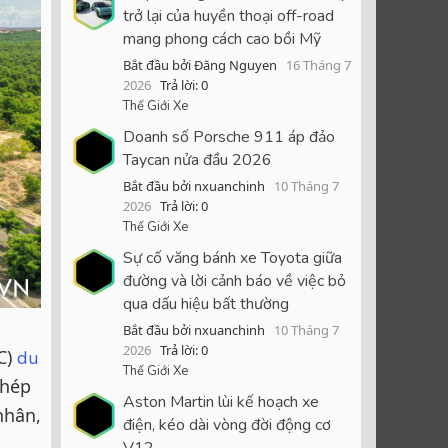
trở lại của huyền thoại off-road
mang phong cách cao bồi Mỹ
Bắt đầu bởi Đăng Nguyen
16 Tháng 7
2026
Trả lời: 0
Thế Giới Xe
Doanh số Porsche 911 áp đảo
Taycan nửa đầu 2026
Bắt đầu bởi nxuanchinh
10 Tháng 7
2026
Trả lời: 0
Thế Giới Xe
Sự cố văng bánh xe Toyota giữa
đường và lời cảnh báo về việc bỏ
qua dấu hiệu bất thường
Bắt đầu bởi nxuanchinh
10 Tháng 7
2026
Trả lời: 0
C)
du
Thế Giới Xe
khép
Aston Martin lùi kế hoạch xe
nhân,
điện, kéo dài vòng đời động cơ
V12