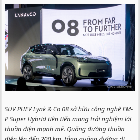
e
r
SUV PHEV Lynk & Co 08 sở hữu công nghệ EM-
P Super Hybrid tiên tiến mang trải nghiệm lái
thuần điện mạnh mẽ. Quãng đường thuần
điện lên đến 200 km, tổng quãng đường di