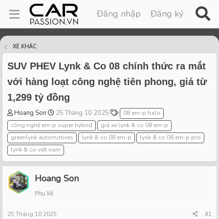
Đăng nhập
Đăng ký
XE KHÁC
SUV PHEV Lynk & Co 08 chính thức ra mắt
với hàng loạt công nghệ tiên phong, giá từ
1,299 tỷ đồng
T
S
T
Hoang Son
25 Tháng 10 2025
08 em-p halo
h
t
a
công nghệ em-p super hybrid
giá xe lynk & co 08 em-p
r
a
g
greenlynk automotives
lynk & co 08 em-p
lynk & co 08 em-p pro
e
r
s
lynk & co việt nam
a
t
d
d
s
a
Hoang Son
t
t
a
e
Phụ Xế
r
t
25 Tháng 10 2025
#1