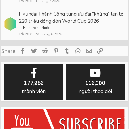
Trả lời
0
3 Tháng 7 2026
Hyundai Thành Công tung ưu đãi “khủng” lên tới
220 triệu đồng đón World Cup 2026
Le Hai
Trong Nước
Trả lời
0
29 Tháng 6 2026
Facebook
Twitter
Reddit
Pinterest
Tumblr
WhatsApp
Email
Link
Share:
177,956
116,000
thành viên
người theo dõi