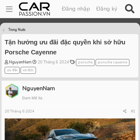
Đăng nhập
Đăng ký
Trong Nước
Tận hưởng ưu đãi đặc quyền khi sở hữu
Porsche Cayenne
T
S
T
NguyenNam
20 Tháng 6 2024
porsche
porsche cayenne
h
t
a
ưu đãi
xe đức
r
a
g
e
r
s
a
t
NguyenNam
d
d
Đam Mê Xe
s
a
t
t
20 Tháng 6 2024
a
e
#1
r
t
e
r