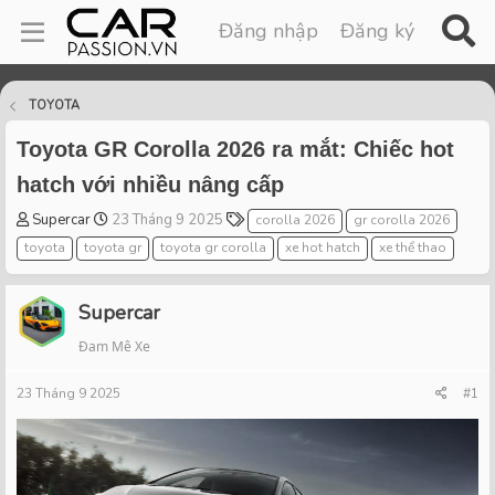
Đăng nhập
Đăng ký
TOYOTA
Toyota GR Corolla 2026 ra mắt: Chiếc hot
hatch với nhiều nâng cấp
T
S
T
Supercar
23 Tháng 9 2025
corolla 2026
gr corolla 2026
h
t
a
toyota
toyota gr
toyota gr corolla
xe hot hatch
xe thể thao
r
a
g
e
r
s
a
t
Supercar
d
d
Đam Mê Xe
s
a
t
t
23 Tháng 9 2025
a
e
#1
r
t
e
r