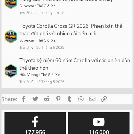
Supercar
Thế Giới Xe
Trả lời
0
13 Tháng 1 2026
Toyota Corolla Cross GR 2026: Phiên bản thể
thao đột phá với nhiều cải tiến mới
Supercar
Thế Giới Xe
Trả lời
0
10 Tháng 5 2025
Toyota kỷ niệm 60 năm Corolla với các phiên bản
thể thao hơn
Hữu Vương
Thế Giới Xe
Trả lời
0
13 Tháng 5 2026
Facebook
Twitter
Reddit
Pinterest
Tumblr
WhatsApp
Email
Link
Share:
177,956
116,000