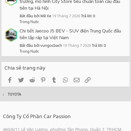
trương, mô hình City Store tiêu chuẩn toàn cầu đầu
tiên tại Hà Nội
Bắt đầu bởi Mê Xe
19 Tháng 7 2026
Trả lời: 0
Trong Nước
Chi tiết Jaecoo J5 BEV - SUV điện Trung Quốc đầu
tiên lắp ráp tại Việt Nam
Bắt đầu bởi vungocbach
19 Tháng 7 2026
Trả lời: 0
Trong Nước
Chia sẻ trang này
Facebook
Twitter
Reddit
Pinterest
Tumblr
WhatsApp
Email
Link
TOYOTA
Công Ty Cổ Phần Car Passion
460/6/11 Lê Văn Lương, phường Tân Phong, Quận 7, TP.HCM,