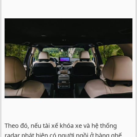
Theo đó, nếu tài xế khóa xe và hệ thống
radar phát hiện có người ngồi ở hàng ghế