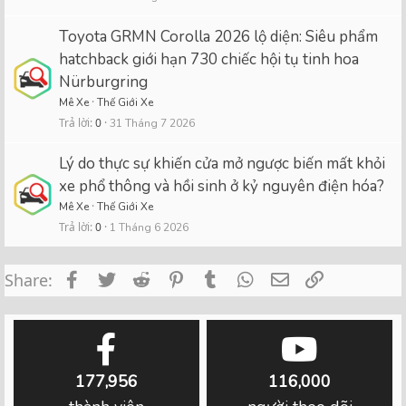
Toyota GRMN Corolla 2026 lộ diện: Siêu phẩm
hatchback giới hạn 730 chiếc hội tụ tinh hoa
Nürburgring
Mê Xe
Thế Giới Xe
Trả lời
0
31 Tháng 7 2026
Lý do thực sự khiến cửa mở ngược biến mất khỏi
xe phổ thông và hồi sinh ở kỷ nguyên điện hóa?
Mê Xe
Thế Giới Xe
Trả lời
0
1 Tháng 6 2026
Facebook
Twitter
Reddit
Pinterest
Tumblr
WhatsApp
Email
Link
Share:
177,956
116,000