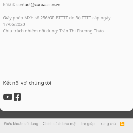
Email:
contact@carpassion.vn
Giấy phép MXH số 256/GP-BTTTT do Bộ TTTT cấp ngày
17/06/2020
Chịu trách nhiệm nội dung: Trần Thị Phương Thảo
Kết nối với chúng tôi
Điều khoản sử dụng
Chính sách bảo mật
Trợ giúp
Trang chủ
R
S
S