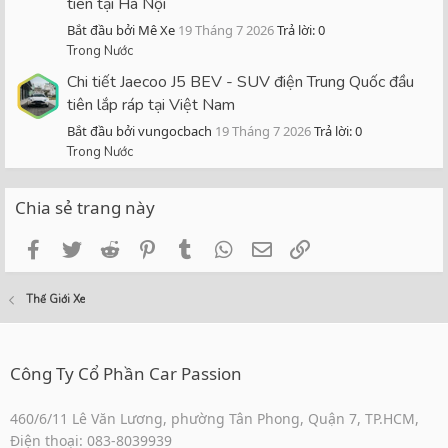
tiên tại Hà Nội
Bắt đầu bởi Mê Xe
19 Tháng 7 2026
Trả lời: 0
Trong Nước
Chi tiết Jaecoo J5 BEV - SUV điện Trung Quốc đầu
tiên lắp ráp tại Việt Nam
Bắt đầu bởi vungocbach
19 Tháng 7 2026
Trả lời: 0
Trong Nước
Chia sẻ trang này
Facebook
Twitter
Reddit
Pinterest
Tumblr
WhatsApp
Email
Link
Thế Giới Xe
Công Ty Cổ Phần Car Passion
460/6/11 Lê Văn Lương, phường Tân Phong, Quận 7, TP.HCM,
Điện thoại: 083-8039939