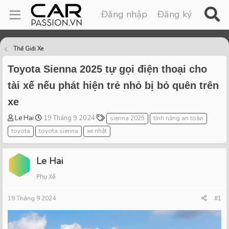
Đăng nhập
Đăng ký
Thế Giới Xe
Toyota Sienna 2025 tự gọi điện thoại cho
tài xế nếu phát hiện trẻ nhỏ bị bỏ quên trên
xe
T
S
T
Le Hai
19 Tháng 9 2024
sienna 2025
tính năng an toàn
h
t
a
toyota
toyota sienna
xe nhật
r
a
g
e
r
s
a
t
Le Hai
d
d
Phụ Xế
s
a
t
t
19 Tháng 9 2024
a
e
#1
r
t