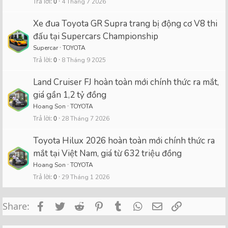
Trả lời
0
4 Tháng 7 2026
Xe đua Toyota GR Supra trang bị động cơ V8 thi
đấu tại Supercars Championship
Supercar
TOYOTA
Trả lời
0
8 Tháng 9 2025
Land Cruiser FJ hoàn toàn mới chính thức ra mắt,
giá gần 1,2 tỷ đồng
Hoang Son
TOYOTA
Trả lời
0
28 Tháng 7 2026
Toyota Hilux 2026 hoàn toàn mới chính thức ra
mắt tại Việt Nam, giá từ 632 triệu đồng
Hoang Son
TOYOTA
Trả lời
0
29 Tháng 1 2026
Facebook
Twitter
Reddit
Pinterest
Tumblr
WhatsApp
Email
Link
Share: