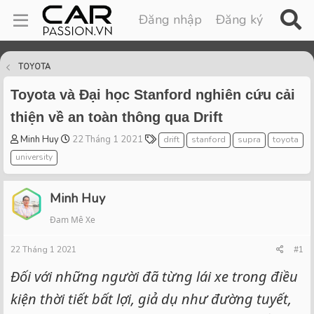
Đăng nhập
Đăng ký
TOYOTA
Toyota và Đại học Stanford nghiên cứu cải
thiện về an toàn thông qua Drift
T
S
T
Minh Huy
22 Tháng 1 2021
drift
stanford
supra
toyota
h
t
a
university
r
a
g
e
r
s
a
t
Minh Huy
d
d
Đam Mê Xe
s
a
t
t
22 Tháng 1 2021
a
e
#1
r
Đối với những người đã từng lái xe trong điều
t
e
kiện thời tiết bất lợi, giả dụ như đường tuyết,
r