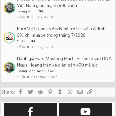
Việt Nam giảm mạnh 900 triệu
Hoang Son
FORD
Trả lời
0
3 Tháng 4 2026
Ford Việt Nam và đại lý hỗ trợ lãi suất cố định
0% khi mua xe trong tháng 7/2026
Mê Xe
FORD
Trả lời
0
4 Tháng 7 2026
Đánh giá Ford Mustang Mach-E: Tìm di sản DNA
Ngựa Hoang trên xe điện gần 400 mã lực
Hoang Son
Đánh Giá Xe
Trả lời
0
24 Tháng 12 2025
Facebook
Twitter
Reddit
Pinterest
Tumblr
WhatsApp
Email
Link
Share: