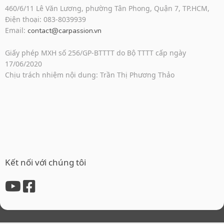
460/6/11 Lê Văn Lương, phường Tân Phong, Quận 7, TP.HCM,
Điện thoại: 083-8039939
Email:
contact@carpassion.vn
Giấy phép MXH số 256/GP-BTTTT do Bộ TTTT cấp ngày
17/06/2020
Chịu trách nhiệm nội dung: Trần Thị Phương Thảo
Kết nối với chúng tôi