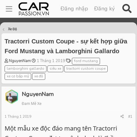
Đăng nhập
Đăng ký
Xe Độ
Tractorri Custom Coupe - sự kết hợp giữa
Ford Mustang và Lamborghini Gallardo
T
S
T
NguyenNam
1 Tháng 1 2019
ford mustang
h
t
a
lamborghini gallardo
siêu xe
tractorri custom coupe
r
a
g
xe cơ bắp mỹ
xe độ
e
r
s
a
t
d
d
NguyenNam
s
a
t
t
Đam Mê Xe
a
e
r
1 Tháng 1 2019
#1
t
Một mẫu xe độc đáo mang tên Tractorri
e
r