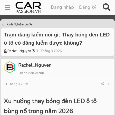
Đăng nhập
Đăng ký
Kinh Nghiệm Lái Xe
Trạm đăng kiểm nói gì: Thay bóng đèn LED
ô tô có đăng kiểm được không?
T
S
Rachel_Nguyen
31 Tháng 3 2026
h
t
r
a
Rachel_Nguyen
e
r
a
t
Thành viên kỳ cựu
d
d
s
a
31 Tháng 3 2026
#1
t
t
a
e
r
Xu hướng thay bóng đèn LED ô tô
t
e
bùng nổ trong năm 2026
r