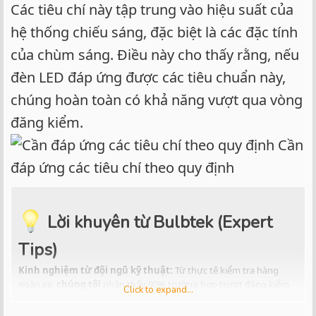
Các tiêu chí này tập trung vào hiệu suất của
hệ thống chiếu sáng, đặc biệt là các đặc tính
của chùm sáng. Điều này cho thấy rằng, nếu
đèn LED đáp ứng được các tiêu chuẩn này,
chúng hoàn toàn có khả năng vượt qua vòng
đăng kiểm.
Cần
đáp ứng các tiêu chí theo quy định
Lời khuyên từ Bulbtek (Expert
Tips)
Kinh nghiệm từ đội ngũ kỹ thuật:
Từ thực tế kiểm tra hàng
ngàn xe,
chúng tôi
nhận thấy 90% trường hợp trượt đăng kiểm
Click to expand...
khi thay bóng LED là do lỗi lệch tâm sáng.
Tại
Bulbtek Việt Nam
, chúng tôi luôn khuyến cáo các đại lý phải