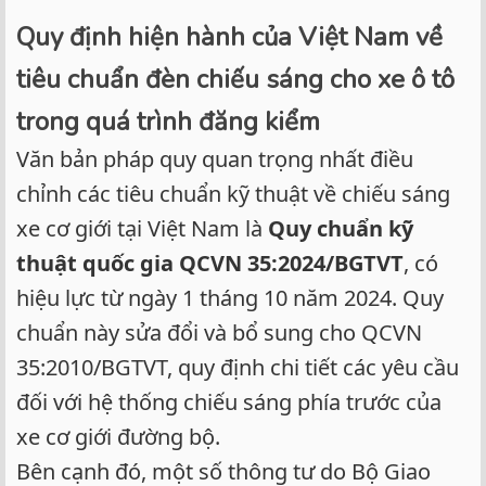
căn chỉnh kỹ lưỡng sau khi lắp. Dù là bóng cắm giắc zin, nhưng
Quy định hiện hành của Việt Nam về
nếu xoay sai góc độ của thân bóng, luồng sáng sẽ bị vỡ. Một
đường cắt chuẩn xác, nằm sát mặt đường chính là "tấm vé vàng"
tiêu chuẩn đèn chiếu sáng cho xe ô tô
để xe bạn qua đăng kiểm một cách dễ dàng.
trong quá trình đăng kiểm
Văn bản pháp quy quan trọng nhất điều
chỉnh các tiêu chuẩn kỹ thuật về chiếu sáng
xe cơ giới tại Việt Nam là
Quy chuẩn kỹ
thuật quốc gia QCVN 35:2024/BGTVT
, có
hiệu lực từ ngày 1 tháng 10 năm 2024. Quy
chuẩn này sửa đổi và bổ sung cho QCVN
35:2010/BGTVT, quy định chi tiết các yêu cầu
đối với hệ thống chiếu sáng phía trước của
xe cơ giới đường bộ.
Bên cạnh đó, một số thông tư do Bộ Giao