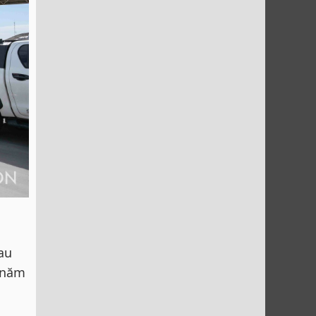
au
1 năm