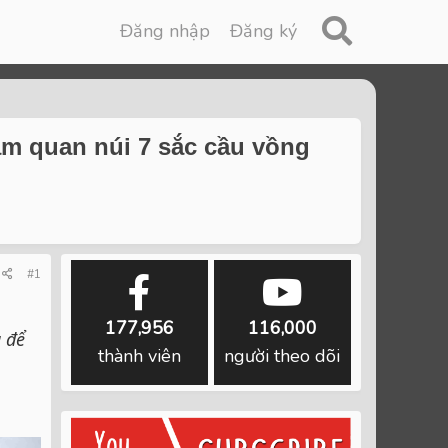
Đăng nhập
Đăng ký
ăm quan núi 7 sắc cầu vồng
#1
177,956
116,000
g để
thành viên
người theo dõi