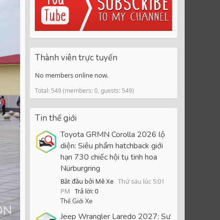
Thành viên trực tuyến
No members online now.
Total: 549 (members: 0, guests: 549)
Tin thế giới
Toyota GRMN Corolla 2026 lộ
diện: Siêu phẩm hatchback giới
hạn 730 chiếc hội tụ tinh hoa
Nürburgring
Bắt đầu bởi Mê Xe
Thứ sáu lúc 5:01
PM
Trả lời: 0
Thế Giới Xe
Jeep Wrangler Laredo 2027: Sự