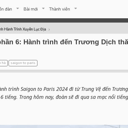
ễn đàn
Bài mới
Thành viên
nh Hành Trình Xuyên Lục Địa
phần 6: Hành trình đến Trương Dịch th
n hà
saigon to paris
ành trình Saigon to Paris 2024 đi từ Trung Vệ đến Trương
-6 tiếng. Trong hôm nay, đoàn sẽ đi qua sa mạc nổi tiến