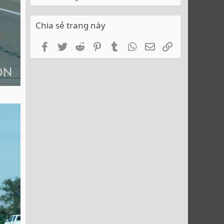
Chia sẻ trang này
Facebook
Twitter
Reddit
Pinterest
Tumblr
WhatsApp
Email
Link