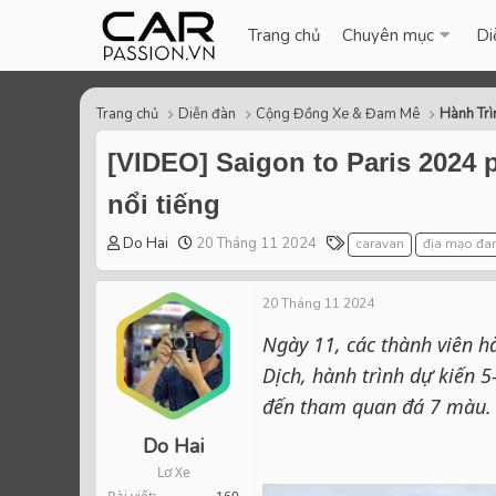
Trang chủ
Chuyên mục
Di
Trang chủ
Diễn đàn
Cộng Đồng Xe & Đam Mê
Hành Trì
[VIDEO] Saigon to Paris 2024 
nổi tiếng
T
S
T
Do Hai
20 Tháng 11 2024
caravan
địa mạo đa
h
t
a
r
a
g
20 Tháng 11 2024
e
r
s
a
t
Ngày 11, các thành viên h
d
d
Dịch, hành trình dự kiến 5
s
a
t
t
đến tham quan đá 7 màu.
a
e
r
Do Hai
t
Lơ Xe
e