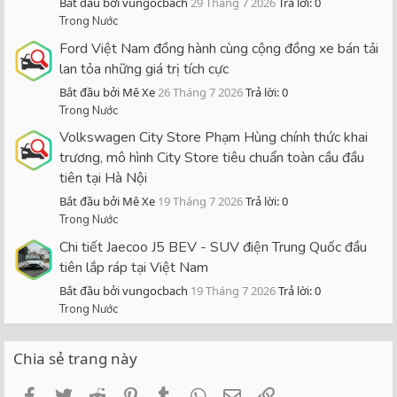
Bắt đầu bởi vungocbach
29 Tháng 7 2026
Trả lời: 0
Trong Nước
Ford Việt Nam đồng hành cùng cộng đồng xe bán tải
lan tỏa những giá trị tích cực
Bắt đầu bởi Mê Xe
26 Tháng 7 2026
Trả lời: 0
Trong Nước
Volkswagen City Store Phạm Hùng chính thức khai
trương, mô hình City Store tiêu chuẩn toàn cầu đầu
tiên tại Hà Nội
Bắt đầu bởi Mê Xe
19 Tháng 7 2026
Trả lời: 0
Trong Nước
Chi tiết Jaecoo J5 BEV - SUV điện Trung Quốc đầu
tiên lắp ráp tại Việt Nam
Bắt đầu bởi vungocbach
19 Tháng 7 2026
Trả lời: 0
Trong Nước
Chia sẻ trang này
Facebook
Twitter
Reddit
Pinterest
Tumblr
WhatsApp
Email
Link