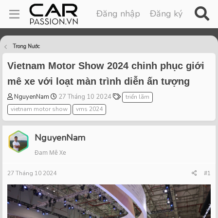
Đăng nhập
Đăng ký
Trong Nước
Vietnam Motor Show 2024 chinh phục giới
mê xe với loạt màn trình diễn ấn tượng
T
S
T
NguyenNam
27 Tháng 10 2024
triển lãm
h
t
a
vietnam motor show
vms 2024
r
a
g
e
r
s
a
t
NguyenNam
d
d
Đam Mê Xe
s
a
t
t
27 Tháng 10 2024
a
e
#1
r
t
e
r