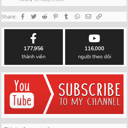
28 Tháng 10 2024
Facebook
Twitter
Reddit
Pinterest
Tumblr
WhatsApp
Email
Link
Share:
177,956
116,000
thành viên
người theo dõi