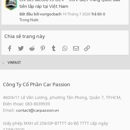
tiên lắp ráp tại Việt Nam
Bắt đầu bởi vungocbach
19 Tháng 7 2026
Trả lời: 0
Trong Nước
Chia sẻ trang này
Facebook
Twitter
Reddit
Pinterest
Tumblr
WhatsApp
Email
Link
VINFAST
Công Ty Cổ Phần Car Passion
460/6/11 Lê Văn Lương, phường Tân Phong, Quận 7, TP.HCM,
Điện thoại: 083-8039939
Email:
contact@carpassion.vn
Giấy phép MXH số 256/GP-BTTTT do Bộ TTTT cấp ngày
17/06/2020