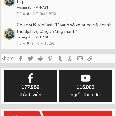
tiếp
Hoang Son
VINFAST
Trả lời
0
12 Tháng 5 2026
Chủ đại lý VinFast: “Doanh số xe bùng nổ, doanh
thu dịch vụ tăng trưởng mạnh”
Hoang Son
VINFAST
Trả lời
0
2 Tháng 4 2026
Facebook
Twitter
Reddit
Pinterest
Tumblr
WhatsApp
Email
Link
Share:
177,956
116,000
thành viên
người theo dõi