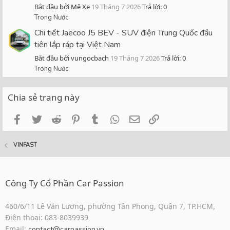
Bắt đầu bởi Mê Xe
19 Tháng 7 2026
Trả lời: 0
Trong Nước
Chi tiết Jaecoo J5 BEV - SUV điện Trung Quốc đầu
tiên lắp ráp tại Việt Nam
Bắt đầu bởi vungocbach
19 Tháng 7 2026
Trả lời: 0
Trong Nước
Chia sẻ trang này
Facebook
Twitter
Reddit
Pinterest
Tumblr
WhatsApp
Email
Link
VINFAST
Công Ty Cổ Phần Car Passion
460/6/11 Lê Văn Lương, phường Tân Phong, Quận 7, TP.HCM,
Điện thoại: 083-8039939
Email:
contact@carpassion.vn