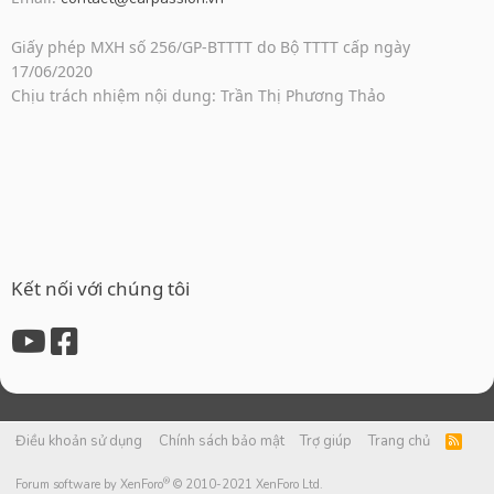
Giấy phép MXH số 256/GP-BTTTT do Bộ TTTT cấp ngày
17/06/2020
Chịu trách nhiệm nội dung: Trần Thị Phương Thảo
Kết nối với chúng tôi
Điều khoản sử dụng
Chính sách bảo mật
Trợ giúp
Trang chủ
R
S
S
®
Forum software by XenForo
© 2010-2021 XenForo Ltd.