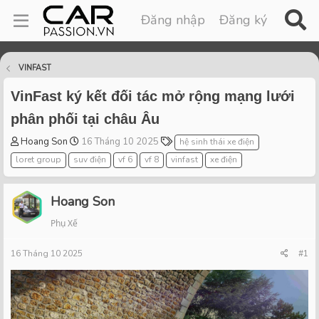
Đăng nhập
Đăng ký
VINFAST
VinFast ký kết đối tác mở rộng mạng lưới
phân phối tại châu Âu
T
S
T
Hoang Son
16 Tháng 10 2025
hệ sinh thái xe điện
h
t
a
loret group
suv điện
vf 6
vf 8
vinfast
xe điện
r
a
g
e
r
s
a
t
Hoang Son
d
d
Phụ Xế
s
a
t
t
16 Tháng 10 2025
a
e
#1
r
t
e
r