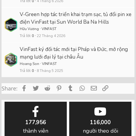
Trả lời
0
4 Tháng 6 2026
V-Green hợp tác triển khai trạm sạc, tủ đổi pin xe
điện VinFast tại Sun World Ba Na Hills
Hữu Vương
VINFAST
Trả lời
0
22 Tháng 4 2026
VinFast ký đối tác mới tại Pháp và Đức, mở rộng
mạng lưới đại lý tại châu Âu
Hoang Son
VINFAST
Trả lời
0
8 Tháng 5 2025
Facebook
Twitter
Reddit
Pinterest
Tumblr
WhatsApp
Email
Link
Share:
177,956
116,000
thành viên
người theo dõi