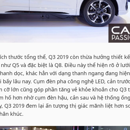
ích thước tổng thể, Q3 2019 còn thừa hưởng thiết kế
hư Q5 và đặc biệt là Q8. Điều này thể hiện rõ ở lưới
thanh dọc, khác hẳn với dạng thanh ngang đang hiện
i bấy lâu nay. Cụm đèn pha công nghệ LED, cản trước
m cỡ lớn cũng góp phần tăng vẻ khỏe khoắn cho Q3 
m hố hơn nhờ cụm đèn hậu, cản sau và hệ thống ống
ậy, Q3 2019 đem lại ấn tượng thị giác mãnh liệt hơn s
phân khúc.