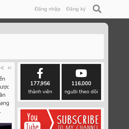
Đăng nhập
Đăng ký
#1
iển
177,956
116,000
được
thành viên
người theo dõi
hân
dạng
.