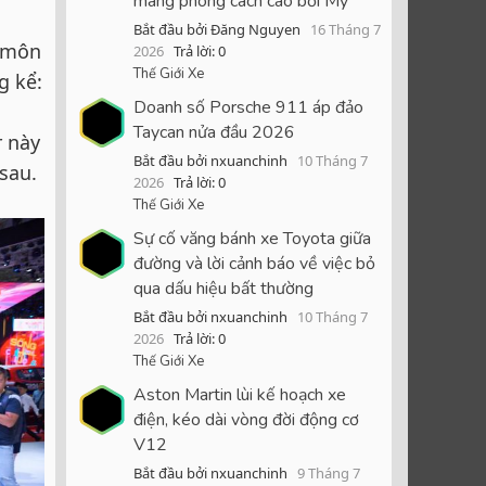
mang phong cách cao bồi Mỹ
Bắt đầu bởi Đăng Nguyen
16 Tháng 7
n môn
2026
Trả lời: 0
Thế Giới Xe
g kể:
Doanh số Porsche 911 áp đảo
Taycan nửa đầu 2026
r này
Bắt đầu bởi nxuanchinh
10 Tháng 7
sau.
2026
Trả lời: 0
Thế Giới Xe
Sự cố văng bánh xe Toyota giữa
đường và lời cảnh báo về việc bỏ
qua dấu hiệu bất thường
Bắt đầu bởi nxuanchinh
10 Tháng 7
2026
Trả lời: 0
Thế Giới Xe
Aston Martin lùi kế hoạch xe
điện, kéo dài vòng đời động cơ
V12
Bắt đầu bởi nxuanchinh
9 Tháng 7