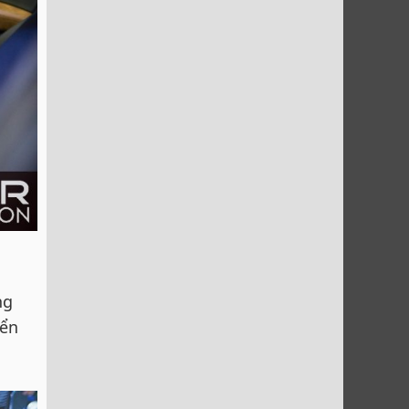
ng
iển