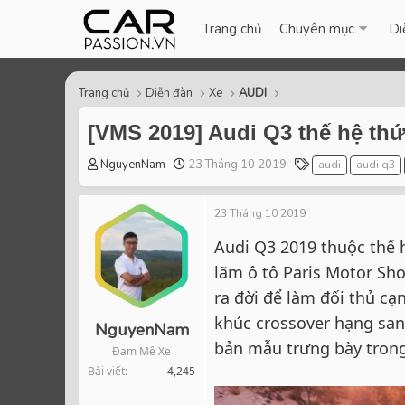
Trang chủ
Chuyên mục
Di
Trang chủ
Diễn đàn
Xe
AUDI
[VMS 2019] Audi Q3 thế hệ thứ
T
S
T
NguyenNam
23 Tháng 10 2019
audi
audi q3
h
t
a
r
a
g
23 Tháng 10 2019
e
r
s
a
t
Audi Q3 2019 thuộc thế h
d
d
lãm ô tô Paris Motor Sho
s
a
t
t
ra đời để làm đối thủ c
a
e
khúc crossover hạng san
r
NguyenNam
t
bản mẫu trưng bày trong
Đam Mê Xe
e
Bài viết
4,245
r