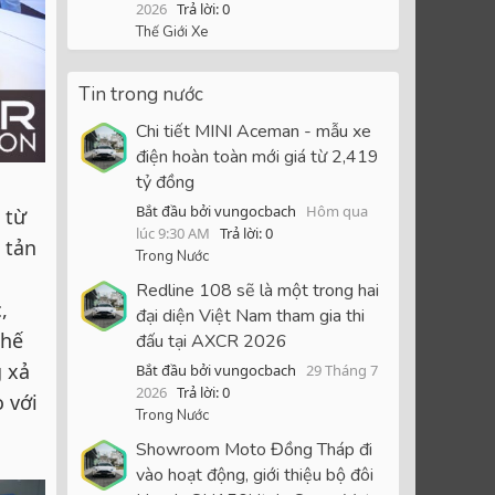
2026
Trả lời: 0
Thế Giới Xe
Tin trong nước
Chi tiết MINI Aceman - mẫu xe
điện hoàn toàn mới giá từ 2,419
tỷ đồng
Bắt đầu bởi vungocbach
Hôm qua
 từ
lúc 9:30 AM
Trả lời: 0
 tản
Trong Nước
Redline 108 sẽ là một trong hai
,
đại diện Việt Nam tham gia thi
thế
đấu tại AXCR 2026
 xả
Bắt đầu bởi vungocbach
29 Tháng 7
2026
Trả lời: 0
o với
Trong Nước
Showroom Moto Đồng Tháp đi
vào hoạt động, giới thiệu bộ đôi