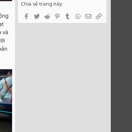
Chia sẻ trang này
động
Facebook
Twitter
Reddit
Pinterest
Tumblr
WhatsApp
Email
Link
ạt
p và
ới
bản