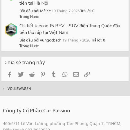
tiên tại Hà Nội
Bắt đầu bởi Mê Xe
19 Tháng 7 2026
Trả lời: 0
Trong Nước
Chi tiết Jaecoo J5 BEV - SUV điện Trung Quốc đầu
tiên lắp ráp tại Việt Nam
Bắt đầu bởi vungocbach
19 Tháng 7 2026
Trả lời: 0
Trong Nước
Chia sẻ trang này
Facebook
Twitter
Reddit
Pinterest
Tumblr
WhatsApp
Email
Link
VOLKSWAGEN
Công Ty Cổ Phần Car Passion
460/6/11 Lê Văn Lương, phường Tân Phong, Quận 7, TP.HCM,
Điện thoại: 083-8039939