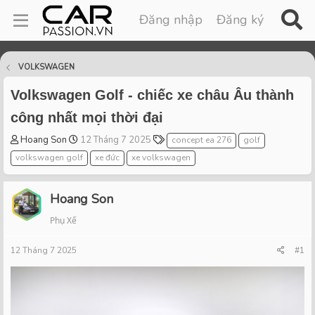
Đăng nhập
Đăng ký
VOLKSWAGEN
Volkswagen Golf - chiếc xe châu Âu thành
công nhất mọi thời đại
T
S
T
Hoang Son
12 Tháng 7 2025
concept ea 276
golf
h
t
a
volkswagen golf
xe đức
xe volkswagen
r
a
g
e
r
s
a
t
Hoang Son
d
d
Phụ Xế
s
a
t
t
12 Tháng 7 2025
a
e
#1
r
t
e
r