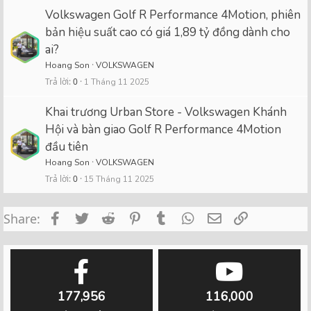
Volkswagen Golf R Performance 4Motion, phiên
bản hiệu suất cao có giá 1,89 tỷ đồng dành cho
ai?
Hoang Son
VOLKSWAGEN
Trả lời
0
1 Tháng 11 2025
Khai trương Urban Store - Volkswagen Khánh
Hội và bàn giao Golf R Performance 4Motion
đầu tiên
Hoang Son
VOLKSWAGEN
Trả lời
0
15 Tháng 11 2025
Facebook
Twitter
Reddit
Pinterest
Tumblr
WhatsApp
Email
Link
Share:
177,956
116,000