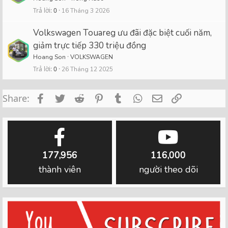
Trả lời
0
16 Tháng 3 2026
Volkswagen Touareg ưu đãi đặc biệt cuối năm,
giảm trực tiếp 330 triệu đồng
Hoang Son
VOLKSWAGEN
Trả lời
0
26 Tháng 12 2025
Facebook
Twitter
Reddit
Pinterest
Tumblr
WhatsApp
Email
Link
Share:
177,956
116,000
thành viên
người theo dõi