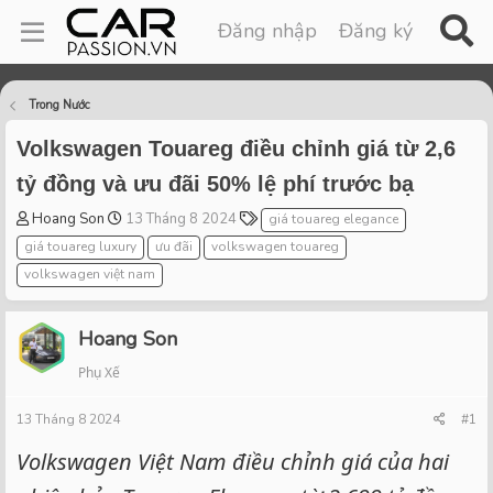
Đăng nhập
Đăng ký
Trong Nước
Volkswagen Touareg điều chỉnh giá từ 2,6
tỷ đồng và ưu đãi 50% lệ phí trước bạ
T
S
T
Hoang Son
13 Tháng 8 2024
giá touareg elegance
h
t
a
giá touareg luxury
ưu đãi
volkswagen touareg
r
a
g
volkswagen việt nam
e
r
s
a
t
d
d
Hoang Son
s
a
t
t
Phụ Xế
a
e
r
13 Tháng 8 2024
#1
t
Volkswagen Việt Nam điều chỉnh giá của hai
e
r