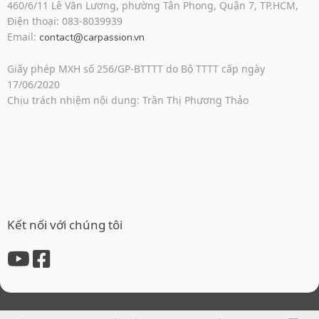
460/6/11 Lê Văn Lương, phường Tân Phong, Quận 7, TP.HCM,
Điện thoại: 083-8039939
Email:
contact@carpassion.vn
Giấy phép MXH số 256/GP-BTTTT do Bộ TTTT cấp ngày
17/06/2020
Chịu trách nhiệm nội dung: Trần Thị Phương Thảo
Kết nối với chúng tôi