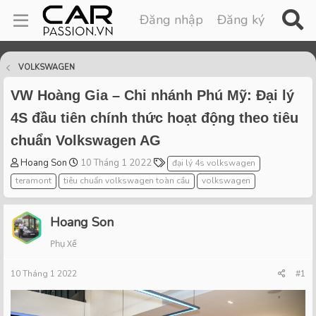
Đăng nhập
Đăng ký
VOLKSWAGEN
VW Hoàng Gia – Chi nhánh Phú Mỹ: Đại lý
4S đầu tiên chính thức hoạt động theo tiêu
chuẩn Volkswagen AG
T
S
T
Hoang Son
10 Tháng 1 2022
đại lý 4s volkswagen
h
t
a
teramont
tiêu chuẩn volkswagen toàn cầu
volkswagen
r
a
g
e
r
s
a
t
Hoang Son
d
d
Phụ Xế
s
a
t
t
10 Tháng 1 2022
a
e
#1
r
t