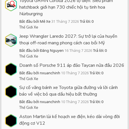
Toyota GRMN Corolla 2026 lộ diện: Siêu phẩm
hatchback giới hạn 730 chiếc hội tụ tinh hoa
Nürburgring
Bắt đầu bởi Mê Xe
31 Tháng 7 2026
Trả lời: 0
Thế Giới Xe
Jeep Wrangler Laredo 2027: Sự trở lại của huyền
thoại off-road mang phong cách cao bồi Mỹ
Bắt đầu bởi Đăng Nguyen
16 Tháng 7 2026
Trả lời: 0
Thế Giới Xe
Doanh số Porsche 911 áp đảo Taycan nửa đầu 2026
Bắt đầu bởi nxuanchinh
10 Tháng 7 2026
Trả lời: 0
Thế Giới Xe
Sự cố văng bánh xe Toyota giữa đường và lời cảnh
báo về việc bỏ qua dấu hiệu bất thường
Bắt đầu bởi nxuanchinh
10 Tháng 7 2026
Trả lời: 0
Thế Giới Xe
Aston Martin lùi kế hoạch xe điện, kéo dài vòng đời
động cơ V12