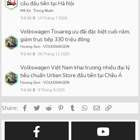
cầu đầu tiên tại Hà Nội
Mê Xe
Trong Nước
Trả lời
0
19 Tháng 7 2026
Volkswagen Touareg ưu đãi đặc biệt cuối năm,
giảm trực tiếp 330 triệu đồng
Hoang Son
VOLKSWAGEN
Trả lời
0
26 Tháng 12 2025
Volkswagen Việt Nam khai trương nhiều đại lý
tiêu chuẩn Urban Store đầu tiên tại Châu Á
Hoang Son
VOLKSWAGEN
Trả lời
0
9 Tháng 8 2025
Facebook
Twitter
Reddit
Pinterest
Tumblr
WhatsApp
Email
Link
Share: