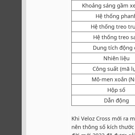
Khoảng sáng gầm xe
Hệ thống phanh
Hệ thống treo trư
Hệ thống treo sa
Dung tích động c
Nhiên liệu​
Công suất (mã lự
Mô-men xoắn (N
Hộp số​
Dẫn động​
Khi Veloz Cross mới ra 
nên thông số kích thước