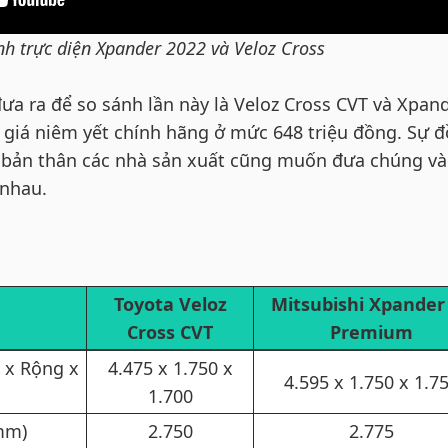
nh trực diện Xpander 2022 và Veloz Cross
a ra để so sánh lần này là Veloz Cross CVT và Xpan
 giá niêm yết chính hãng ở mức 648 triệu đồng. Sự 
y bản thân các nhà sản xuất cũng muốn đưa chúng v
 nhau.
Toyota Veloz
Mitsubishi Xpander
Cross CVT​
Premium​
 x Rộng x
4.475 x 1.750 x
4.595 x 1.750 x 1.75
1.700​
mm)​
2.750​
2.775​