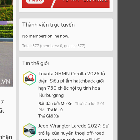
Thành viên trực tuyến
No members online now.
Total: 577 (members: 0, guests: 577)
Tin thế giới
Toyota GRMN Corolla 2026 lộ
diện: Siêu phẩm hatchback giới
hạn 730 chiếc hội tụ tinh hoa
Nürburgring
 7
Bắt đầu bởi Mê Xe
Thứ sáu lúc 5:01
ất
PM
Trả lời: 0
Thế Giới Xe
Jeep Wrangler Laredo 2027: Sự
trở lại của huyền thoại off-road
 nhận