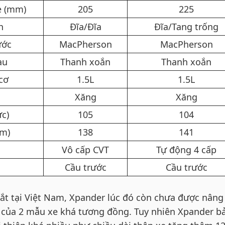
 (mm)​
205​
225​
​
Đĩa/Đĩa​
Đĩa/Tang trống​
ớc​
MacPherson​
MacPherson​
u​
Thanh xoắn​
Thanh xoắn​
ơ​
1.5L​
1.5L​
Xăng​
Xăng​
c)​
105​
104​
m)​
138​
141​
Vô cấp CVT​
Tự động 4 cấp​
Cầu trước​
Cầu trước​
mắt tại Việt Nam, Xpander lúc đó còn chưa được nâng
 của 2 mẫu xe khá tương đồng. Tuy nhiên Xpander b