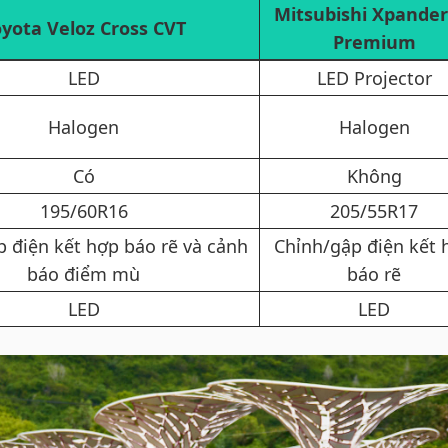
Mitsubishi Xpander
yota Veloz Cross CVT​
Premium​
LED​
LED Projector​
Halogen​
Halogen​
Có​
Không​
195/60R16​
205/55R17​
 điện kết hợp báo rẽ và cảnh
Chỉnh/gập điện kết 
báo điểm mù​
báo rẽ​
LED​
LED​