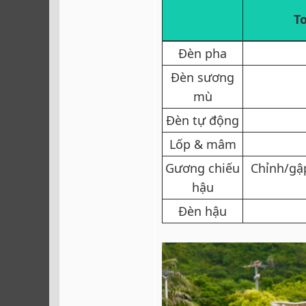
To
Đèn pha​
Đèn sương
mù​
Đèn tự động​
Lốp & mâm​
Gương chiếu
Chỉnh/gập
hậu​
Đèn hậu​