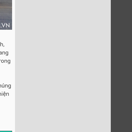
h,
tang
trong
chúng
hiện