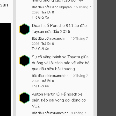
mang phong cách cao bồi Mỹ
 sản
Bắt đầu bởi Đăng Nguyen
16 Tháng 7
2026
Trả lời: 0
Thế Giới Xe
Doanh số Porsche 911 áp đảo
Taycan nửa đầu 2026
Bắt đầu bởi nxuanchinh
10 Tháng 7
2026
Trả lời: 0
Thế Giới Xe
Sự cố văng bánh xe Toyota giữa
đường và lời cảnh báo về việc bỏ
qua dấu hiệu bất thường
Bắt đầu bởi nxuanchinh
10 Tháng 7
2026
Trả lời: 0
Thế Giới Xe
Aston Martin lùi kế hoạch xe
điện, kéo dài vòng đời động cơ
V12
Bắt đầu bởi nxuanchinh
9 Tháng 7