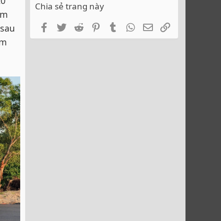
20
Chia sẻ trang này
ầm
Facebook
Twitter
Reddit
Pinterest
Tumblr
WhatsApp
Email
Link
 sau
ầm