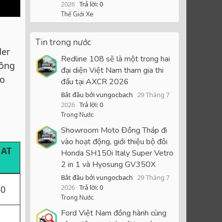
2026
Trả lời: 0
Thế Giới Xe
Tin trong nước
der
Redline 108 sẽ là một trong hai
đồng
đại diện Việt Nam tham gia thi
ào
đấu tại AXCR 2026
Bắt đầu bởi vungocbach
29 Tháng 7
2026
Trả lời: 0
Trong Nước
Showroom Moto Đồng Tháp đi
vào hoạt động, giới thiệu bộ đôi
 AT
Honda SH150i Italy Super Vetro
2 in 1 và Hyosung GV350X
Bắt đầu bởi vungocbach
29 Tháng 7
2026
Trả lời: 0
0​
Trong Nước
Ford Việt Nam đồng hành cùng