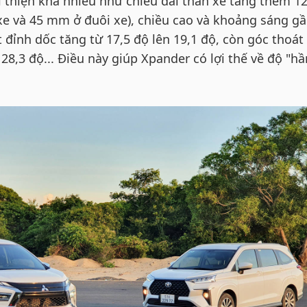
i thiện khá nhiều như chiều dài thân xe tăng thêm 1
 và 45 mm ở đuôi xe), chiều cao và khoảng sáng g
đỉnh dốc tăng từ 17,5 độ lên 19,1 độ, còn góc thoát
 28,3 độ... Điều này giúp Xpander có lợi thế về độ "h