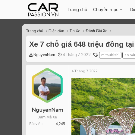
Trang chủ
Chuyên mục
Di
Trang chủ
Diễn đàn
Tin Xe
Đánh Giá Xe
Xe 7 chỗ giá 648 triệu đồng t
T
S
T
NguyenNam
4 Tháng 7 2022
mitsubishi
so sá
h
t
a
r
a
g
4 Tháng 7 2022
e
r
s
a
t
d
d
s
a
t
t
a
e
r
NguyenNam
t
Đam Mê Xe
e
Bài viết
4,245
r