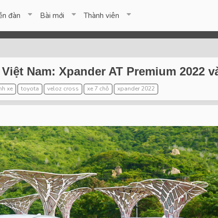
ễn đàn
Bài mới
Thành viên
ại Việt Nam: Xpander AT Premium 2022 
nh xe
toyota
veloz cross
xe 7 chỗ
xpander 2022