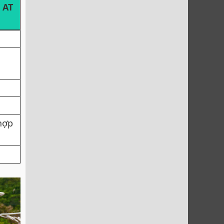
 AT
hợp