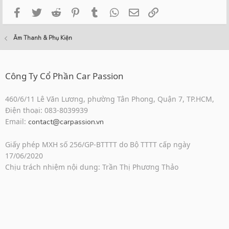
Facebook
Twitter
Reddit
Pinterest
Tumblr
WhatsApp
Email
Link
Âm Thanh & Phụ Kiện
Công Ty Cổ Phần Car Passion
460/6/11 Lê Văn Lương, phường Tân Phong, Quận 7, TP.HCM,
Điện thoại: 083-8039939
Email:
contact@carpassion.vn
Giấy phép MXH số 256/GP-BTTTT do Bộ TTTT cấp ngày
17/06/2020
Chịu trách nhiệm nội dung: Trần Thị Phương Thảo