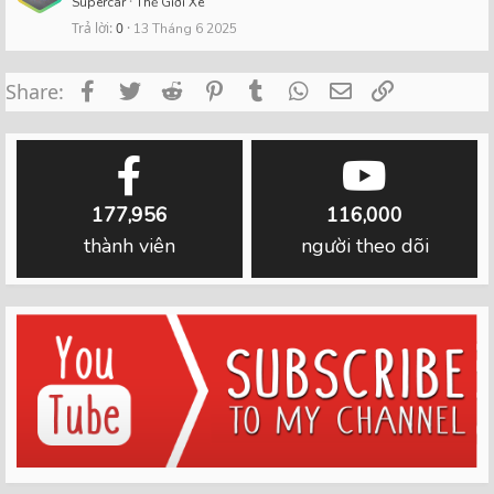
Supercar
Thế Giới Xe
Trả lời
0
13 Tháng 6 2025
Facebook
Twitter
Reddit
Pinterest
Tumblr
WhatsApp
Email
Link
Share:
177,956
116,000
thành viên
người theo dõi