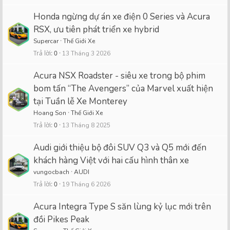
Honda ngừng dự án xe điện 0 Series và Acura
RSX, ưu tiên phát triển xe hybrid
Supercar
Thế Giới Xe
Trả lời
0
13 Tháng 3 2026
Acura NSX Roadster - siêu xe trong bộ phim
bom tấn “The Avengers” của Marvel xuất hiện
tại Tuần lễ Xe Monterey
Hoang Son
Thế Giới Xe
Trả lời
0
13 Tháng 8 2025
Audi giới thiệu bộ đôi SUV Q3 và Q5 mới đến
khách hàng Việt với hai cấu hình thân xe
vungocbach
AUDI
Trả lời
0
19 Tháng 6 2026
Acura Integra Type S săn lùng kỷ lục mới trên
đồi Pikes Peak