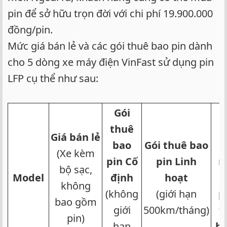
pin để sở hữu trọn đời với chi phí 19.900.000
đồng/pin.
Mức giá bán lẻ và các gói thuê bao pin dành
cho 5 dòng xe máy điện VinFast sử dụng pin
LFP cụ thể như sau:
Gói
C
thuê
p
Giá bán lẻ
bao
Gói thuê bao
c
(Xe kèm
pin Cố
pin Linh
m
bộ sạc,
Model
định
hoạt
không
(không
(giới hạn
p
bao gồm
giới
500km/tháng)​
t
pin)​
hạn
h