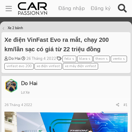
Đăng nhập
Đăng ký
Xe 2 bánh
Xe điện VinFast Evo ra mắt, chạy 200
km/lần sạc có giá từ 22 triệu đồng
T
S
T
Do Hai
26 Tháng 4 2022
feliz s
klara s
theon s
vento s
h
t
a
vinfast evo 200
xe điện vinfast
xe máy điện vinfast
r
a
g
e
r
s
a
t
Do Hai
d
d
Lơ Xe
s
a
t
t
26 Tháng 4 2022
a
e
#1
r
t
e
r