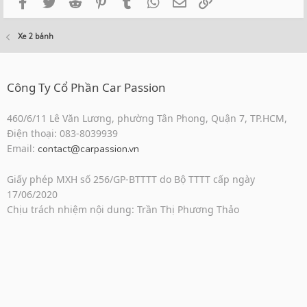
Facebook
Twitter
Reddit
Pinterest
Tumblr
WhatsApp
Email
Link
Xe 2 bánh
Công Ty Cổ Phần Car Passion
460/6/11 Lê Văn Lương, phường Tân Phong, Quận 7, TP.HCM,
Điện thoại: 083-8039939
Email:
contact@carpassion.vn
Giấy phép MXH số 256/GP-BTTTT do Bộ TTTT cấp ngày
17/06/2020
Chịu trách nhiệm nội dung: Trần Thị Phương Thảo