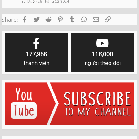
Trả lời
0
26 Tháng 12 2024
Facebook
Twitter
Reddit
Pinterest
Tumblr
WhatsApp
Email
Link
Share:
177,956
116,000
thành viên
người theo dõi