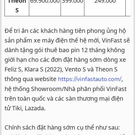
Theon
69.900.000​
399.000​
249.000​
4
S
Để tri ân các khách hàng tiên phong ủng hộ
sản phẩm xe máy điện thế hệ mới, VinFast sẽ
dành tặng gói thuê bao pin 12 tháng không
giới hạn cho các đơn đặt hàng sớm dòng xe
Feliz S, Klara S (2022), Vento S và Theon S
thông qua website
,
https://vinfastauto.com/
hệ thống Showroom/Nhà phân phối VinFast
trên toàn quốc và các sàn thương mại điện
tử Tiki, Lazada.
Chính sách đặt hàng sớm cụ thể như sau: