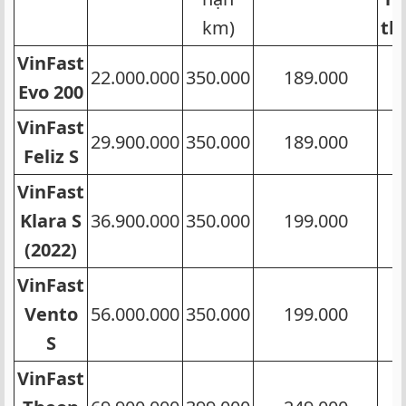
km)​
th
VinFast
22.000.000​
350.000​
189.000​
3
Evo 200
VinFast
29.900.000​
350.000​
189.000​
3
Feliz S
VinFast
Klara S
36.900.000​
350.000​
199.000​
4
(2022)
VinFast
Vento
56.000.000​
350.000​
199.000​
4
S
VinFast