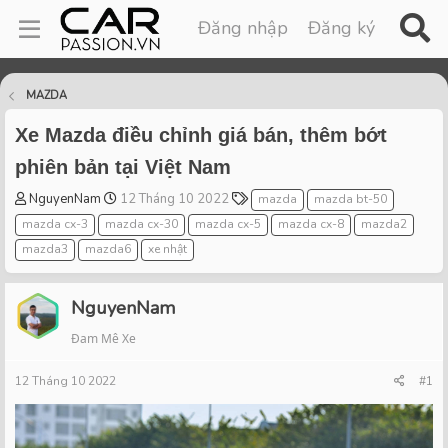
Đăng nhập
Đăng ký
MAZDA
Xe Mazda điều chỉnh giá bán, thêm bớt
phiên bản tại Việt Nam
T
S
T
NguyenNam
12 Tháng 10 2022
mazda
mazda bt-50
h
t
a
mazda cx-3
mazda cx-30
mazda cx-5
mazda cx-8
mazda2
r
a
g
mazda3
mazda6
xe nhật
e
r
s
a
t
d
d
NguyenNam
s
a
t
t
Đam Mê Xe
a
e
r
12 Tháng 10 2022
#1
t
e
r