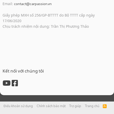
Email:
contact@carpassion.vn
Giấy phép MXH số 256/GP-BTTTT do Bộ TTTT cấp ngày
17/06/2020
Chịu trách nhiệm nội dung: Trần Thị Phương Thảo
Kết nối với chúng tôi
Điều khoản sử dụng
Chính sách bảo mật
Trợ giúp
Trang chủ
R
S
S