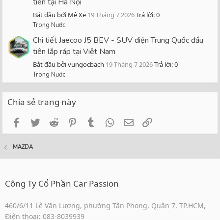
tiên tại Hà Nội
Bắt đầu bởi Mê Xe
19 Tháng 7 2026
Trả lời: 0
Trong Nước
Chi tiết Jaecoo J5 BEV - SUV điện Trung Quốc đầu
tiên lắp ráp tại Việt Nam
Bắt đầu bởi vungocbach
19 Tháng 7 2026
Trả lời: 0
Trong Nước
Chia sẻ trang này
Facebook
Twitter
Reddit
Pinterest
Tumblr
WhatsApp
Email
Link
MAZDA
Công Ty Cổ Phần Car Passion
460/6/11 Lê Văn Lương, phường Tân Phong, Quận 7, TP.HCM,
Điện thoại: 083-8039939