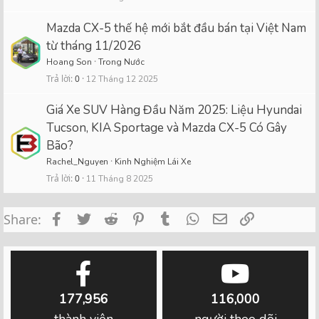
Mazda CX-5 thế hệ mới bắt đầu bán tại Việt Nam
từ tháng 11/2026
Hoang Son
Trong Nước
Trả lời
0
12 Tháng 12 2025
Giá Xe SUV Hàng Đầu Năm 2025: Liệu Hyundai
Tucson, KIA Sportage và Mazda CX-5 Có Gây
Bão?
Rachel_Nguyen
Kinh Nghiệm Lái Xe
Trả lời
0
11 Tháng 8 2025
Facebook
Twitter
Reddit
Pinterest
Tumblr
WhatsApp
Email
Link
Share:
177,956
116,000