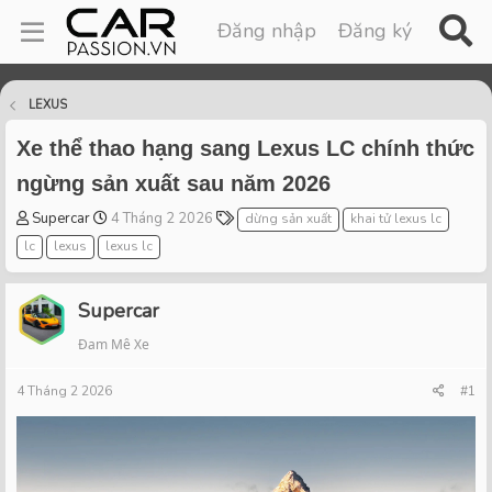
Đăng nhập
Đăng ký
LEXUS
Xe thể thao hạng sang Lexus LC chính thức
ngừng sản xuất sau năm 2026
T
S
T
Supercar
4 Tháng 2 2026
dừng sản xuất
khai tử lexus lc
h
t
a
lc
lexus
lexus lc
r
a
g
e
r
s
a
t
Supercar
d
d
Đam Mê Xe
s
a
t
t
4 Tháng 2 2026
a
e
#1
r
t
e
r