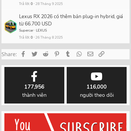
Trả lời
0
28 Tháng 9 2025
Lexus RX 2026 có thêm bản plug-in hybrid, giá
từ 66.700 USD
Supercar
LEXUS
Trả lời
0
26 Tháng 8 2025
Facebook
Twitter
Reddit
Pinterest
Tumblr
WhatsApp
Email
Link
Share:
177,956
116,000
thành viên
người theo dõi