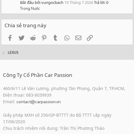
Bắt đầu bởi vungocbach
19 Tháng 7 2026
Trả lời: 0
Trong Nước
Chia sẻ trang này
Facebook
Twitter
Reddit
Pinterest
Tumblr
WhatsApp
Email
Link
LEXUS
Công Ty Cổ Phần Car Passion
460/6/11 Lê Văn Lương, phường Tân Phong, Quận 7, TP.HCM,
Điện thoại: 083-8039939
Email:
contact@carpassion.vn
Giấy phép MXH số 256/GP-BTTTT do Bộ TTTT cấp ngày
17/06/2020
Chịu trách nhiệm nội dung: Trần Thị Phương Thảo