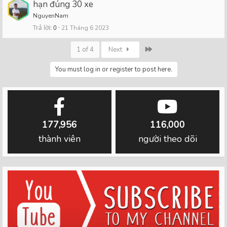
hạn đúng 30 xe
NguyenNam
Trả lời
0
21 Tháng 6 2023
Last
1 of 4
Next
You must log in or register to post here.
177,956
116,000
thành viên
người theo dõi