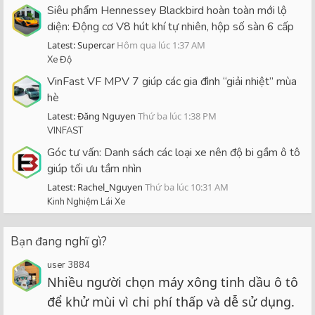
Siêu phẩm Hennessey Blackbird hoàn toàn mới lộ
diện: Động cơ V8 hút khí tự nhiên, hộp số sàn 6 cấp
Latest: Supercar
Hôm qua lúc 1:37 AM
Xe Độ
VinFast VF MPV 7 giúp các gia đình “giải nhiệt” mùa
hè
Latest: Đăng Nguyen
Thứ ba lúc 1:38 PM
VINFAST
Góc tư vấn: Danh sách các loại xe nên độ bi gầm ô tô
giúp tối ưu tầm nhìn
Latest: Rachel_Nguyen
Thứ ba lúc 10:31 AM
Kinh Nghiệm Lái Xe
Bạn đang nghĩ gì?
user 3884
Nhiều người chọn máy xông tinh dầu ô tô
để khử mùi vì chi phí thấp và dễ sử dụng.