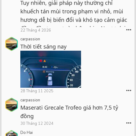
Tuy nhiên, giải pháp này thường chỉ
khuếch tán mùi trong phạm vi nhỏ, mùi
hương dễ bị biến đổi và khó tạo cảm giác
đồng đều trong toàn bộ cabin. Ngược lại,
•••
22 Tháng 4 2026
bộ khuếch tán nước hoa Air Balance
carpassion
được đánh giá cao nhờ công nghệ khuếch
Thời tiết sáng nay
tán vi hạt, giúp hương thơm lan tỏa ổn
định, không dùng nhiệt và không tạo ẩm
trong xe. Đây là lựa chọn phù
•••
28 Tháng 11 2025
carpassion
Maserati Grecale Trofeo giá hơn 7,5 tỷ
đồng
•••
30 Tháng 12 2024
Do Hai