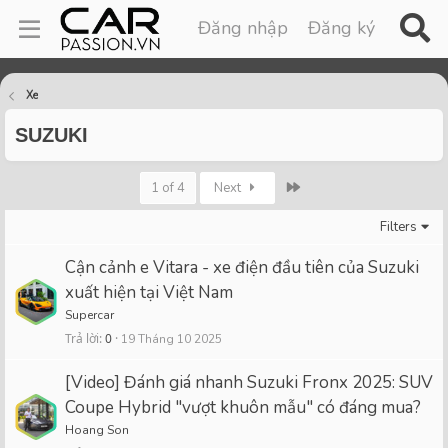
Đăng nhập
Đăng ký
Xe
SUZUKI
Last
1 of 4
Next
Filters
Cận cảnh e Vitara - xe điện đầu tiên của Suzuki
xuất hiện tại Việt Nam
Supercar
Trả lời
0
19 Tháng 10 2025
[Video] Đánh giá nhanh Suzuki Fronx 2025: SUV
Coupe Hybrid "vượt khuôn mẫu" có đáng mua?
Hoang Son