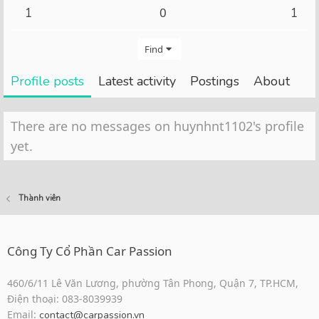
0
1
1
Find
Profile posts
Latest activity
Postings
About
There are no messages on huynhnt1102's profile
yet.
Thành viên
Công Ty Cổ Phần Car Passion
460/6/11 Lê Văn Lương, phường Tân Phong, Quận 7, TP.HCM,
Điện thoại: 083-8039939
Email:
contact@carpassion.vn