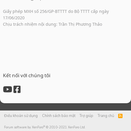
Giấy phép MXH số 256/GP-BTTTT do Bộ TTTT cấp ngày
17/06/2020
Chịu trách nhiệm nội dung: Trần Thị Phương Thảo
Kết nối với chúng tôi
Điều khoản sử dụng
Chính sách bảo mật
Trợ giúp
Trang chủ
R
S
S
®
Forum software by XenForo
© 2010-2021 XenForo Ltd.