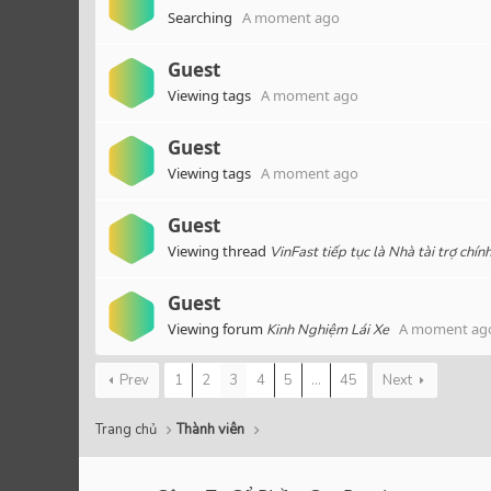
Searching
A moment ago
Guest
Viewing tags
A moment ago
Guest
Viewing tags
A moment ago
Guest
Viewing thread
VinFast tiếp tục là Nhà tài trợ chí
Guest
Viewing forum
A moment ag
Kinh Nghiệm Lái Xe
Prev
1
2
3
4
5
...
45
Next
Trang chủ
Thành viên