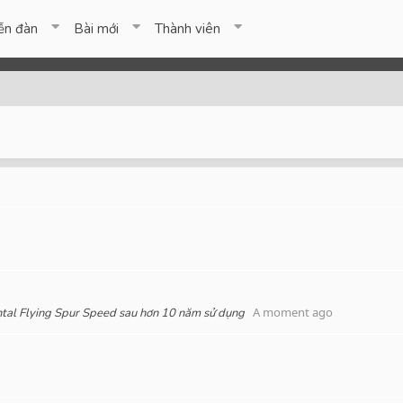
ễn đàn
Bài mới
Thành viên
A moment ago
ntal Flying Spur Speed sau hơn 10 năm sử dụng