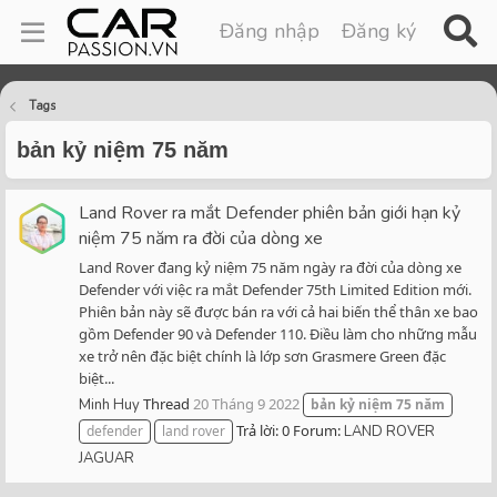
Đăng nhập
Đăng ký
Tags
bản kỷ niệm 75 năm
Land Rover ra mắt Defender phiên bản giới hạn kỷ
niệm 75 năm ra đời của dòng xe
Land Rover đang kỷ niệm 75 năm ngày ra đời của dòng xe
Defender với việc ra mắt Defender 75th Limited Edition mới.
Phiên bản này sẽ được bán ra với cả hai biến thể thân xe bao
gồm Defender 90 và Defender 110. Điều làm cho những mẫu
xe trở nên đặc biệt chính là lớp sơn Grasmere Green đặc
biệt...
Thread
20 Tháng 9 2022
Minh Huy
bản
kỷ
niệm
75
năm
Trả lời: 0
Forum:
defender
land rover
LAND ROVER
JAGUAR