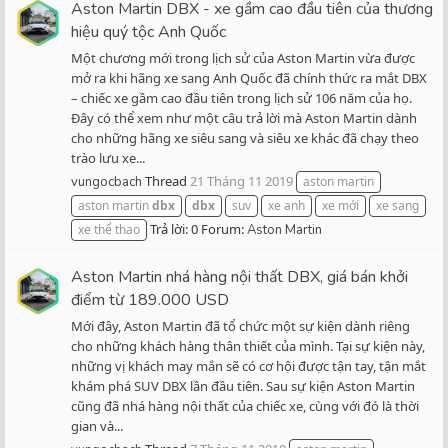
Aston Martin DBX - xe gầm cao đầu tiên của thương
hiệu quý tộc Anh Quốc
Một chương mới trong lịch sử của Aston Martin vừa được
mở ra khi hãng xe sang Anh Quốc đã chính thức ra mắt DBX
– chiếc xe gầm cao đầu tiên trong lịch sử 106 năm của họ.
Đây có thể xem như một câu trả lời mà Aston Martin dành
cho những hãng xe siêu sang và siêu xe khác đã chạy theo
trào lưu xe...
Thread
21 Tháng 11 2019
vungocbach
aston martin
aston martin
dbx
dbx
suv
xe anh
xe mới
xe sang
Trả lời: 0
Forum:
xe thể thao
Aston Martin
Aston Martin nhá hàng nội thất DBX, giá bán khởi
điểm từ 189.000 USD
Mới đây, Aston Martin đã tổ chức một sự kiện dành riêng
cho những khách hàng thân thiết của mình. Tại sự kiện này,
những vị khách may mắn sẽ có cơ hội được tận tay, tận mắt
khám phá SUV DBX lần đầu tiên. Sau sự kiện Aston Martin
cũng đã nhá hàng nội thất của chiếc xe, cùng với đó là thời
gian và...