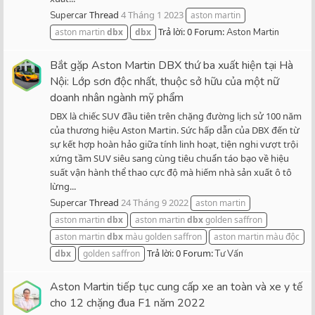
Thread
4 Tháng 1 2023
Supercar
aston martin
Trả lời: 0
Forum:
aston martin
dbx
dbx
Aston Martin
Bắt gặp Aston Martin DBX thứ ba xuất hiện tại Hà
Nội: Lớp sơn độc nhất, thuộc sở hữu của một nữ
doanh nhân ngành mỹ phẩm
DBX là chiếc SUV đầu tiên trên chặng đường lịch sử 100 năm
của thương hiệu Aston Martin. Sức hấp dẫn của DBX đến từ
sự kết hợp hoàn hảo giữa tính linh hoạt, tiện nghi vượt trội
xứng tầm SUV siêu sang cùng tiêu chuẩn táo bạo về hiệu
suất vận hành thể thao cực độ mà hiếm nhà sản xuất ô tô
lừng...
Thread
24 Tháng 9 2022
Supercar
aston martin
aston martin
dbx
aston martin
dbx
golden saffron
aston martin
dbx
màu golden saffron
aston martin màu độc
Trả lời: 0
Forum:
dbx
golden saffron
Tư Vấn
Aston Martin tiếp tục cung cấp xe an toàn và xe y tế
cho 12 chặng đua F1 năm 2022