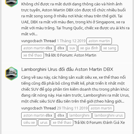
Không chỉ được ra mắt dưới dạng thông cáo và hình ảnh
trực tuyến, Aston Martin DBX còn được tổ chức nhiều buổi
ra mắt song song ở nhiều nơi khác nhau trên thế giới. Tại
UAE, DBX ra mắt với màu đen, trong khi ở Singapore, xe ra
mắt với màu trắng. Tại Trung Quốc, chiếc xe được ưu ái khi ra
mắt với...
Thread
1 Tháng 12 2019
vungocbach
aston martin
aston martin
dbx
dbx
suv
xe gia đình
xe sang
Trả lời: 0
Forum:
xe thể thao
Aston Martin
Lamborghini Urus đối đầu Aston Martin DBX
Càng về sau này, các hãng sản xuất siêu xe, xe thể thao nổi
tiếng cũng đã phải bỏ công thiết kế, phát triển ít nhất một
chiếc SUV để góp phần tìm kiếm doanh thu trong phân khúc
đang rất nóng này. Hai năm trước, Lamborghini ra mắt Urus,
một chiếc siêu SUV đầu tiên trên thế giới (theo hãng giới...
Thread
29 Tháng 11 2019
vungocbach
aston martin
aston martin
dbx
dbx
lamborghini
lamborghini urus
Trả lời: 0
Forum:
siêu xe
urus
xe thể thao
Đánh Giá Xe