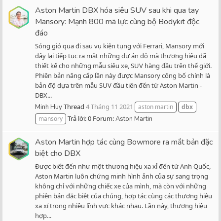
Aston Martin DBX hóa siêu SUV sau khi qua tay
Mansory: Mạnh 800 mã lực cùng bộ Bodykit độc
đáo
Sóng gió qua đi sau vụ kiện tụng với Ferrari, Mansory mới
đây lại tiếp tục ra mắt những dự án độ mà thương hiệu đã
thiết kế cho những mẫu siêu xe, SUV hàng đầu trên thế giới.
Phiên bản nâng cấp lần này được Mansory công bố chính là
bản độ dựa trên mẫu SUV đầu tiên đến từ Aston Martin -
DBX...
Thread
4 Tháng 11 2021
Minh Huy
aston martin
dbx
Trả lời: 0
Forum:
mansory
Aston Martin
Aston Martin hợp tác cùng Bowmore ra mắt bản đặc
biệt cho DBX
Được biết đến như một thương hiệu xa xỉ đến từ Anh Quốc,
Aston Martin luôn chứng minh hình ảnh của sự sang trọng
không chỉ với những chiếc xe của mình, mà còn với những
phiên bản đặc biệt của chúng, hợp tác cùng các thương hiệu
xa xỉ trong nhiều lĩnh vực khác nhau. Lần này, thương hiệu
hợp...