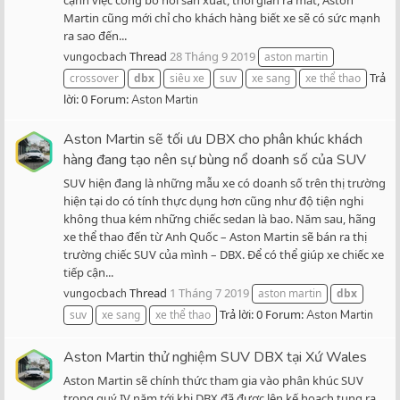
cạnh việc công bố nơi sản xuất, thời gian ra mắt, Aston
Martin cũng mới chỉ cho khách hàng biết xe sẽ có sức mạnh
ra sao đến...
Thread
28 Tháng 9 2019
vungocbach
aston martin
Trả
crossover
dbx
siêu xe
suv
xe sang
xe thể thao
lời: 0
Forum:
Aston Martin
Aston Martin sẽ tối ưu DBX cho phân khúc khách
hàng đang tạo nên sự bùng nổ doanh số của SUV
SUV hiện đang là những mẫu xe có doanh số trên thị trường
hiện tại do có tính thực dụng hơn cũng như độ tiện nghi
không thua kém những chiếc sedan là bao. Năm sau, hãng
xe thể thao đến từ Anh Quốc – Aston Martin sẽ bán ra thị
trường chiếc SUV của mình – DBX. Để có thể giúp xe chiếc xe
tiếp cận...
Thread
1 Tháng 7 2019
vungocbach
aston martin
dbx
Trả lời: 0
Forum:
suv
xe sang
xe thể thao
Aston Martin
Aston Martin thử nghiệm SUV DBX tại Xứ Wales
Aston Martin sẽ chính thức tham gia vào phân khúc SUV
trong quý IV năm tới khi DBX đã được lên kế hoạch tung ra