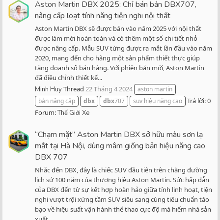
Aston Martin DBX 2025: Chỉ bán bản DBX707,
nâng cấp loạt tính năng tiện nghi nội thất
Aston Martin DBX sẽ được bán vào năm 2025 với nội thất
được làm mới hoàn toàn và có thêm một số chi tiết nhỏ
được nâng cấp. Mẫu SUV từng được ra mắt lần đầu vào năm
2020, mang đến cho hãng một sản phẩm thiết thực giúp
tăng doanh số bán hàng. Với phiên bản mới, Aston Martin
đã điều chỉnh thiết kế...
Thread
22 Tháng 4 2024
Minh Huy
aston martin
Trả lời: 0
bản nâng cấp
dbx
dbx
707
suv hiệu năng cao
Forum:
Thế Giới Xe
“Chạm mặt” Aston Martin DBX sở hữu màu sơn lạ
mắt tại Hà Nội, dùng mâm giống bản hiệu năng cao
DBX 707
Nhắc đến DBX, đây là chiếc SUV đầu tiên trên chặng đường
lịch sử 100 năm của thương hiệu Aston Martin. Sức hấp dẫn
của DBX đến từ sự kết hợp hoàn hảo giữa tính linh hoạt, tiện
nghi vượt trội xứng tầm SUV siêu sang cùng tiêu chuẩn táo
bạo về hiệu suất vận hành thể thao cực độ mà hiếm nhà sản
xuất...