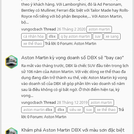
theo ý khách hàng. Với Lamborghini, đó là Ad Personam,
Bentley có Mulliner, Ferrari đặc biệt với Tailor Made hay Rolls-
Royce nổi tiếng với bộ phận Bespoke,… Với Aston Martin,
bộ...
Thread
26 Tháng 2 2020
vungocbach
aston martin
cá nhân hóa
dbx
q by aston martin
suv
xe sang
Trả lời: 0
Forum:
xe thể thao
Aston Martin
Aston Martin kỳ vọng doanh số DBX sẽ "bay cao"
Ra mắt vào tháng trước, DBX là chiếc SUV đầu tiên trong lịch
sử 106 năm của Aston Martin. Với việc dòng xe thể thao đa
dụng đang dần trở thành xu thế, việc Aston Martin kỳ vọng
vào doanh số của DBX sẽ góp phần lớn vào doanh số năm
sau là điều không có gì bất ngờ. Ở thời điểm hiện tại, kỳ
vọng...
Thread
28 Tháng 12 2019
vungocbach
aston martin
Trả
aston martin
dbx
dbx
siêu xe
suv
xe thể thao
lời: 0
Forum:
Aston Martin
Khám phá Aston Martin DBX với màu sơn đặc biệt