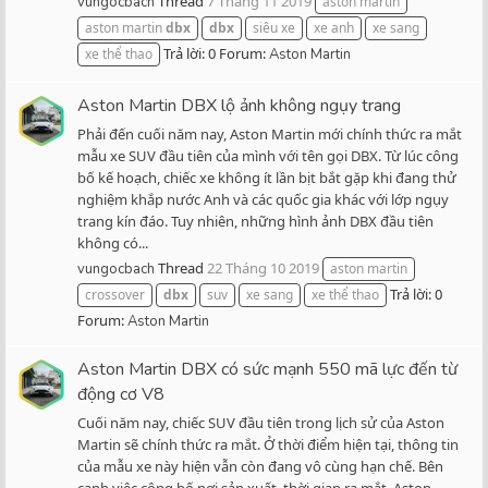
Thread
7 Tháng 11 2019
vungocbach
aston martin
aston martin
dbx
dbx
siêu xe
xe anh
xe sang
Trả lời: 0
Forum:
xe thể thao
Aston Martin
Aston Martin DBX lộ ảnh không ngụy trang
Phải đến cuối năm nay, Aston Martin mới chính thức ra mắt
mẫu xe SUV đầu tiên của mình với tên gọi DBX. Từ lúc công
bố kế hoạch, chiếc xe không ít lần bịt bắt gặp khi đang thử
nghiệm khắp nước Anh và các quốc gia khác với lớp ngụy
trang kín đáo. Tuy nhiên, những hình ảnh DBX đầu tiên
không có...
Thread
22 Tháng 10 2019
vungocbach
aston martin
Trả lời: 0
crossover
dbx
suv
xe sang
xe thể thao
Forum:
Aston Martin
Aston Martin DBX có sức mạnh 550 mã lực đến từ
động cơ V8
Cuối năm nay, chiếc SUV đầu tiên trong lịch sử của Aston
Martin sẽ chính thức ra mắt. Ở thời điểm hiện tại, thông tin
của mẫu xe này hiện vẫn còn đang vô cùng hạn chế. Bên