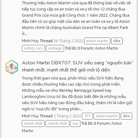
Thương hiệu Aston Martin vừa qua đã thông báo về việc sẽ
tiếp tục cung cấp xe an toàn và xe y tế cho 12 chặng đua
Grand Prix của mùa giải Công thức 1 năm 2022. Chặng đua
đầu tiên có sự góp mặt của dàn xe an toàn và xe y tế Aston
Martin chính là chặng Australian Grand Prix tại Albert Park
ở...
Thread
26 Tháng 2 2022
Minh Huy
aston martin
dbx
Trả lời: 0
Forum:
safety cars
vantage
Aston Martin
Aston Martin DBX707: SUV siêu sang “nguyên bản”
nhanh nhất, mạnh nhất thế giới mới lộ diện
Trong thời gian vừa qua, phân khúc siêu SUV hiện đang
được nhiều thương hiệu cao cấp chú trọng phát triển.
Những mẫu xe như Bentley Bentayga Speed hay
Lamborghini Urus từ lâu đã được biết đến là những mẫu
siêu SUV hiệu năng cao đứng đầu bảng, thậm chí là nắm giữ
ngôi vị “vua tốc độ” trong phân...
Thread
2 Tháng 2 2022
Minh Huy
707
aston martin
dbx
Trả lời: 0
Forum:
mạnh nhất
nhanh nhất
suv
Aston
Martin