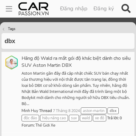
Đăng nhập
Đăng ký
Tags
dbx
Hãng độ Wald ra mắt gói độ khác biệt dành cho siêu
SUV Aston Martin DBX
Aston Martin gần đây đã cập nhật chiếc SUV bán chạy nhất
của thương hiệu với nội thất được tân trang lại, đồng thời
loại bỏ DBX cơ sở khỏi dòng sản phẩm. Tuy nhiên, hãng độ
Nhật Bản Wald International mới đây đã trình làng một bộ
Bodykit mới dành cho những người sở hữu DBX tiêu chuẩn.
Bộ...
Thread
7 Tháng 8 2024
Minh Huy
aston martin
dbx
Trả lời: 0
độc đáo
hiệu năng cao
suv
wald
xe độ
Forum:
Thế Giới Xe