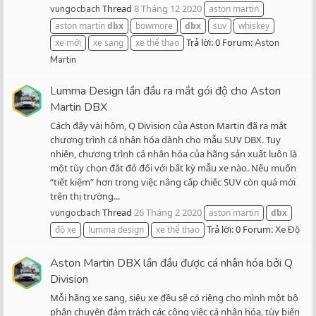
Thread
8 Tháng 12 2020
vungocbach
aston martin
aston martin
dbx
bowmore
dbx
suv
whiskey
Trả lời: 0
Forum:
xe mới
xe sang
xe thể thao
Aston
Martin
Lumma Design lần đầu ra mắt gói độ cho Aston
Martin DBX
Cách đây vài hôm, Q Division của Aston Martin đã ra mắt
chương trình cá nhân hóa dành cho mẫu SUV DBX. Tuy
nhiên, chương trình cá nhân hóa của hãng sản xuất luôn là
một tùy chọn đắt đỏ đối với bất kỳ mẫu xe nào. Nếu muốn
“tiết kiệm” hơn trong việc nâng cấp chiếc SUV còn quá mới
trên thị trường...
Thread
26 Tháng 2 2020
vungocbach
aston martin
dbx
Trả lời: 0
Forum:
độ xe
lumma design
xe thể thao
Xe Độ
Aston Martin DBX lần đầu được cá nhân hóa bởi Q
Division
Mỗi hãng xe sang, siêu xe đều sẽ có riêng cho mình một bộ
phận chuyên đảm trách các công việc cá nhân hóa, tùy biến