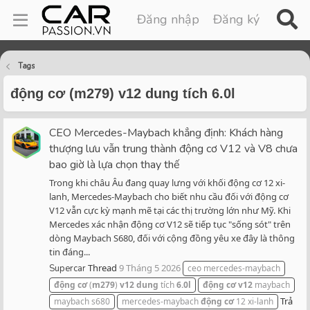
Đăng nhập
Đăng ký
Tags
động cơ (m279) v12 dung tích 6.0l
CEO Mercedes-Maybach khẳng định: Khách hàng
thượng lưu vẫn trung thành động cơ V12 và V8 chưa
bao giờ là lựa chọn thay thế
Trong khi châu Âu đang quay lưng với khối động cơ 12 xi-
lanh, Mercedes-Maybach cho biết nhu cầu đối với động cơ
V12 vẫn cực kỳ mạnh mẽ tại các thị trường lớn như Mỹ. Khi
Mercedes xác nhận động cơ V12 sẽ tiếp tục "sống sót" trên
dòng Maybach S680, đối với cộng đồng yêu xe đây là thông
tin đáng...
Thread
9 Tháng 5 2026
Supercar
ceo mercedes-maybach
động
cơ
(
m279
)
v12
dung
tích
6.0l
động
cơ
v12
maybach
Trả
maybach s680
mercedes-maybach
động
cơ
12 xi-lanh