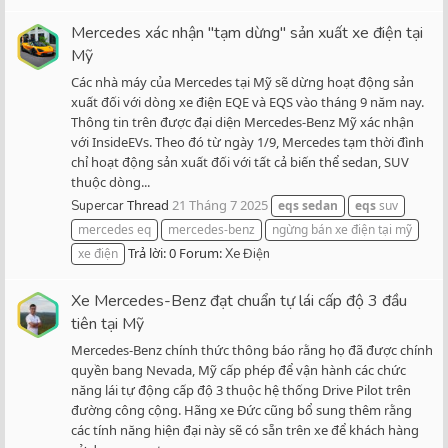
Mercedes xác nhận "tạm dừng" sản xuất xe điện tại
Mỹ
Các nhà máy của Mercedes tại Mỹ sẽ dừng hoạt động sản
xuất đối với dòng xe điện EQE và EQS vào tháng 9 năm nay.
Thông tin trên được đại diện Mercedes-Benz Mỹ xác nhận
với InsideEVs. Theo đó từ ngày 1/9, Mercedes tạm thời đình
chỉ hoạt động sản xuất đối với tất cả biến thể sedan, SUV
thuộc dòng...
Thread
21 Tháng 7 2025
Supercar
eqs
sedan
eqs
suv
mercedes eq
mercedes-benz
ngừng bán xe điện tại mỹ
Trả lời: 0
Forum:
xe điện
Xe Điện
Xe Mercedes-Benz đạt chuẩn tự lái cấp độ 3 đầu
tiên tại Mỹ
Mercedes-Benz chính thức thông báo rằng họ đã được chính
quyền bang Nevada, Mỹ cấp phép để vận hành các chức
năng lái tự động cấp độ 3 thuộc hệ thống Drive Pilot trên
đường công cộng. Hãng xe Đức cũng bổ sung thêm rằng
các tính năng hiện đại này sẽ có sẵn trên xe để khách hàng