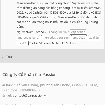
Mercedes-Benz EQS ra mắt công chúng Việt Nam với vị thế
tâm điểm gian hàng của hãng xe sang Đức tại triển lãm VMS
2022. Xe có 2 phiên bản là EQS 450+ giá 4,839 tỷ đồng và EQS
580 4Matic giá 5,959 tỷ đồng. Mercedes-Benz EQS đánh dấu
cột mốc quan trọng khi là mẫu xe đầu tiên sử dụng khung
gầm...
Thread
26 Tháng 10 2022
NguyenNam
eqs
sedan
mercedes-benz
mercedes-benz
eqs
vms 2022
xe điện
Trả lời: 0
Forum:
xe đức
MERCEDES BENZ
Tags
Công Ty Cổ Phần Car Passion
460/6/11 Lê Văn Lương, phường Tân Phong, Quận 7, TP.HCM,
Điện thoại: 083-8039939
Email:
contact@carpassion.vn