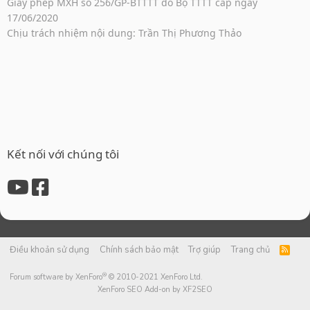
Giấy phép MXH số 256/GP-BTTTT do Bộ TTTT cấp ngày
17/06/2020
Chịu trách nhiệm nội dung: Trần Thị Phương Thảo
Kết nối với chúng tôi
Điều khoản sử dụng
Chính sách bảo mật
Trợ giúp
Trang chủ
R
S
S
®
Forum software by XenForo
© 2010-2021 XenForo Ltd.
XenForo SEO Add-on by XF2SEO