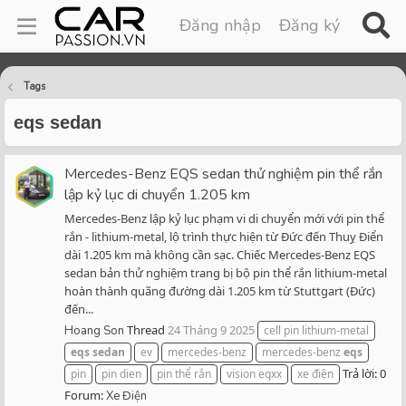
Đăng nhập
Đăng ký
Tags
eqs sedan
Mercedes-Benz EQS sedan thử nghiệm pin thể rắn
lập kỷ lục di chuyển 1.205 km
Mercedes-Benz lập kỷ lục phạm vi di chuyển mới với pin thể
rắn - lithium-metal, lộ trình thực hiện từ Đức đến Thuỵ Điển
dài 1.205 km mà không cần sạc. Chiếc Mercedes-Benz EQS
sedan bản thử nghiệm trang bị bộ pin thể rắn lithium-metal
hoàn thành quãng đường dài 1.205 km từ Stuttgart (Đức)
đến...
Thread
24 Tháng 9 2025
Hoang Son
cell pin lithium-metal
eqs
sedan
ev
mercedes-benz
mercedes-benz
eqs
Trả lời: 0
pin
pin dien
pin thể rắn
vision eqxx
xe điện
Forum:
Xe Điện