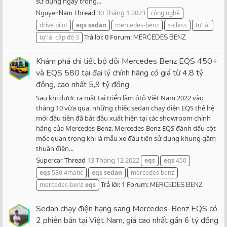
sử dụng ngay trong...
Thread
30 Tháng 1 2023
NguyenNam
công nghệ
drive pilot
eqs
sedan
mercedes-benz
s-class
tự lái
Trả lời: 0
Forum:
tự lái cấp độ 3
MERCEDES BENZ
Khám phá chi tiết bộ đôi Mercedes Benz EQS 450+
và EQS 580 tại đại lý chính hãng có giá từ 4,8 tỷ
đồng, cao nhất 5,9 tỷ đồng
Sau khi được ra mắt tại triển lãm ôtô Việt Nam 2022 vào
tháng 10 vừa qua, những chiếc sedan chạy điện EQS thế hệ
mới đầu tiên đã bắt đầu xuất hiện tại các showroom chính
hãng của Mercedes-Benz. Mercedes-Benz EQS đánh dấu cột
mốc quan trọng khi là mẫu xe đầu tiên sử dụng khung gầm
thuần điện...
Thread
13 Tháng 12 2022
Supercar
eqs
eqs
450
eqs
580 4matic
eqs
sedan
mercedes benz
Trả lời: 1
Forum:
mercedes-benz
eqs
MERCEDES BENZ
Sedan chạy điện hạng sang Mercedes-Benz EQS có
2 phiên bản tại Việt Nam, giá cao nhất gần 6 tỷ đồng