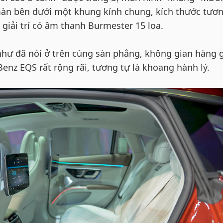
màn bên dưới một khung kính chung, kích thước tươ
giải trí có âm thanh Burmester 15 loa.
 như đã nói ở trên cùng sàn phẳng, không gian hàng 
enz EQS rất rộng rãi, tương tự là khoang hành lý.