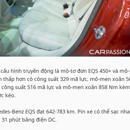
cấu hình truyền động là mô-tơ đơn EQS 450+ và mô-
n thấp hơn có công suất 329 mã lực, mô-men xoắn 5
ó công suất 516 mã lực và mô-men xoắn 858 Nm kèm
c kéo.
des-Benz EQS đạt 642-783 km. Pin xe có thể sạc nh
g 31 phút bằng điện DC.