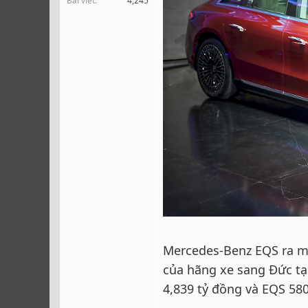
Bài viết
4,245
r
Mercedes-Benz EQS ra mắ
của hãng xe sang Đức tại
4,839 tỷ đồng và EQS 580