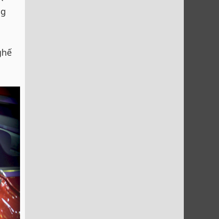
ng
ghế