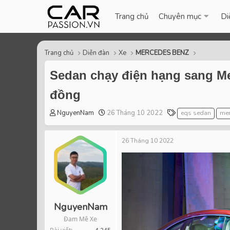
Trang chủ
Chuyên mục
Di
Trang chủ
Diễn đàn
Xe
MERCEDES BENZ
Sedan chạy điện hạng sang Mer
đồng
T
S
T
NguyenNam
26 Tháng 10 2022
eqs sedan
mer
h
t
a
r
a
g
26 Tháng 10 2022
e
r
s
a
t
d
d
s
a
t
t
a
e
r
NguyenNam
t
Đam Mê Xe
e