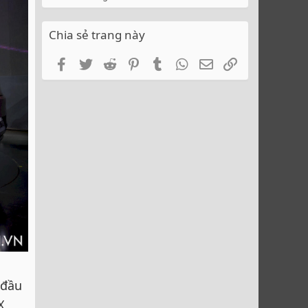
Chia sẻ trang này
Facebook
Twitter
Reddit
Pinterest
Tumblr
WhatsApp
Email
Link
 đầu
X