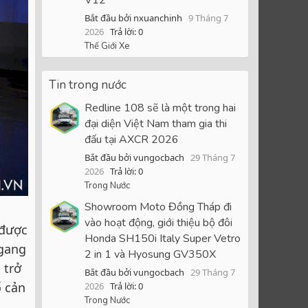
Bắt đầu bởi nxuanchinh
9 Tháng 7
2026
Trả lời: 0
Thế Giới Xe
Tin trong nước
Redline 108 sẽ là một trong hai
đại diện Việt Nam tham gia thi
đấu tại AXCR 2026
Bắt đầu bởi vungocbach
29 Tháng 7
2026
Trả lời: 0
Trong Nước
Showroom Moto Đồng Tháp đi
vào hoạt động, giới thiệu bộ đôi
 được
Honda SH150i Italy Super Vetro
ngang
2 in 1 và Hyosung GV350X
 trở
Bắt đầu bởi vungocbach
29 Tháng 7
ố cản
2026
Trả lời: 0
Trong Nước