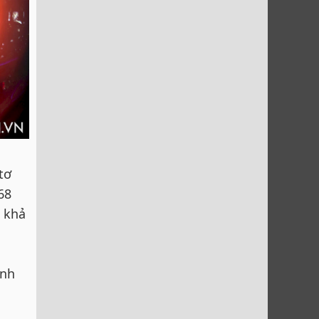
tơ
68
 khả
anh