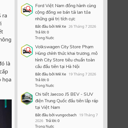
Ford Việt Nam đồng hành cùng
cộng đồng xe bán tải lan tỏa
 ra
những giá trị tích cực
i
Bắt đầu bởi Mê Xe
26 Tháng 7 2026
ết
Trả lời: 0
Trong Nước
không
Volkswagen City Store Phạm
Hùng chính thức khai trương, mô
hình City Store tiêu chuẩn toàn
đó là
cầu đầu tiên tại Hà Nội
 cấp
Bắt đầu bởi Mê Xe
19 Tháng 7 2026
ồ họa
Trả lời: 0
Trong Nước
Chi tiết Jaecoo J5 BEV - SUV
điện Trung Quốc đầu tiên lắp ráp
tại Việt Nam
Bắt đầu bởi vungocbach
19 Tháng 7
2026
Trả lời: 0
Trong Nước