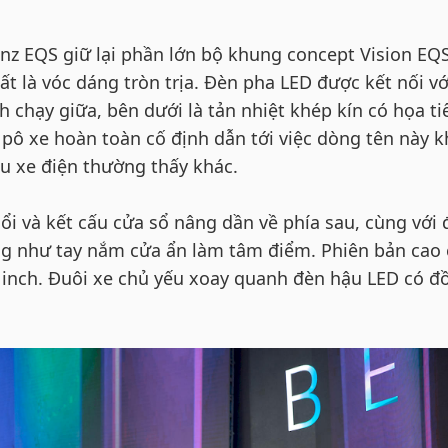
nz EQS giữ lại phần lớn bộ khung concept Vision EQS
ất là vóc dáng tròn trịa. Đèn pha LED được kết nối vớ
chạy giữa, bên dưới là tản nhiệt khép kín có họa ti
 pô xe hoàn toàn cố định dẫn tới việc dòng tên này 
u xe điện thường thấy khác.
i và kết cấu cửa sổ nâng dần về phía sau, cùng với 
g như tay nắm cửa ẩn làm tâm điểm. Phiên bản cao
nch. Đuôi xe chủ yếu xoay quanh đèn hậu LED có đ