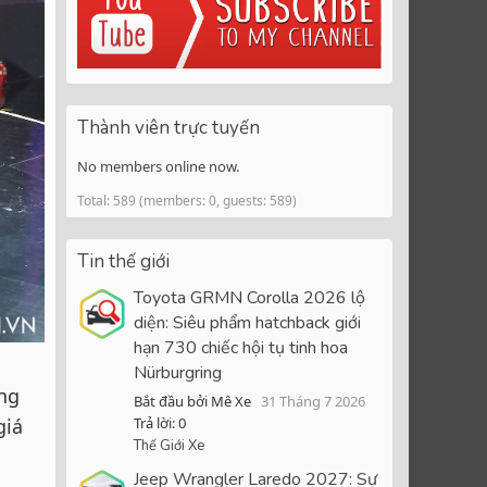
Thành viên trực tuyến
No members online now.
Total: 589 (members: 0, guests: 589)
Tin thế giới
Toyota GRMN Corolla 2026 lộ
diện: Siêu phẩm hatchback giới
hạn 730 chiếc hội tụ tinh hoa
Nürburgring
ng
Bắt đầu bởi Mê Xe
31 Tháng 7 2026
giá
Trả lời: 0
Thế Giới Xe
Jeep Wrangler Laredo 2027: Sự