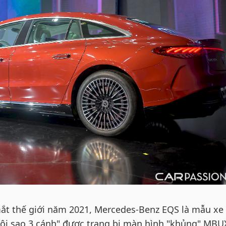
mắt thế giới năm 2021, Mercedes-Benz EQS là mẫu xe
gôi sao 3 cánh" được trang bị màn hình "khủng" MBU