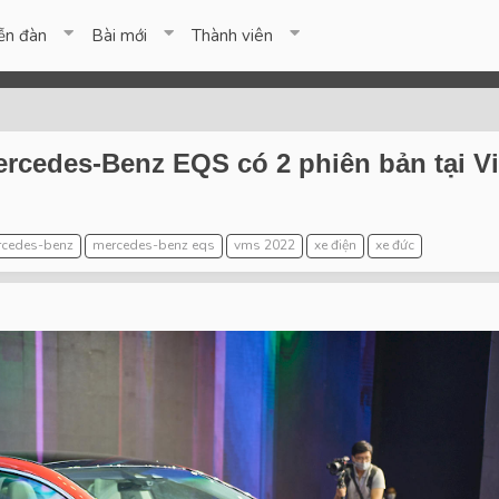
ễn đàn
Bài mới
Thành viên
cedes-Benz EQS có 2 phiên bản tại Việ
cedes-benz
mercedes-benz eqs
vms 2022
xe điện
xe đức