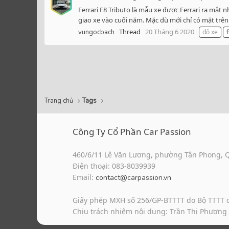
Ferrari F8 Tributo là mẫu xe được Ferrari ra mắt
giao xe vào cuối năm. Mặc dù mới chỉ có mặt trên
Thread
20 Tháng 6 2020
vungocbach
độ xe
Trang chủ
Tags
Công Ty Cổ Phần Car Passion
460/6/11 Lê Văn Lương, phường Tân Phong, 
Điện thoại: 083-8039939
Email:
contact@carpassion.vn
Giấy phép MXH số 256/GP-BTTTT do Bộ TTTT 
Chịu trách nhiệm nội dung: Trần Thị Phương