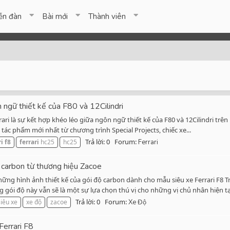
ễn đàn
Bài mới
Thành viên
 ngữ thiết kế của F80 và 12Cilindri
ari là sự kết hợp khéo léo giữa ngôn ngữ thiết kế của F80 và 12Cilindri tr
g tác phẩm mới nhất từ chương trình Special Projects, chiếc xe...
Trả lời: 0
Forum:
ri
f8
ferrari
hc25
hc25
Ferrari
ộ carbon từ thương hiệu Zacoe
ững hình ảnh thiết kế của gói độ carbon dành cho mẫu siêu xe Ferrari F8 
gói độ này vẫn sẽ là một sự lựa chọn thú vị cho những vị chủ nhân hiện tại
Trả lời: 0
Forum:
siêu xe
xe độ
zacoe
Xe Độ
Ferrari F8