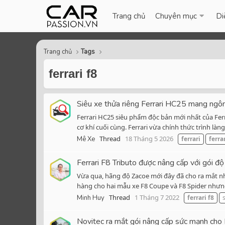
Trang chủ
Chuyên mục
Di
Trang chủ
Tags
ferrari f8
Siêu xe thửa riêng Ferrari HC25 mang ngôn
Ferrari HC25 siêu phẩm độc bản mới nhất của Ferr
cơ khí cuối cùng. Ferrari vừa chính thức trình làn
Thread
18 Tháng 5 2026
Mê Xe
ferrari
ferra
Ferrari F8 Tributo được nâng cấp với gói đ
Vừa qua, hãng độ Zacoe mới đây đã cho ra mắt nh
hàng cho hai mẫu xe F8 Coupe và F8 Spider nhưng 
Thread
1 Tháng 7 2022
Minh Huy
ferrari
f8
Novitec ra mắt gói nâng cấp sức mạnh cho 