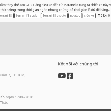
 nhằm thay thế 488 GTB. Hãng siêu xe đến từ Maranello tung ra chiếc xe nà
 thị trường trong thời gian ngắn nhưng chừng đó thời gian là đủ để hãng...
Trả lời: 0
ferrari
f8
ferrari
f8
spider
ferrari
f8
tributo
novitec
siêu xe
Kết nối với chúng tôi
Quận 7, TP.HCM,
cấp ngày 17/06/2020
 Thảo