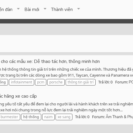
ễn đàn
Bài mới
Thành viên
í cho các mẫu xe: Dễ thao tác hơn, thông minh hơn
 hệ thống thông tin giải trí trên những chiếc xe của mình. Thương hiệu đã g
 trang bị trên các dòng xe bao gồm 911, Taycan, Cayenne và Panamera với
Trả lời: 0
Forum:
ống
infotainment
pcm
porsche
thông tin giải trí
P
ác hãng xe cao cấp
 yếu tố tất yếu để đem lại cho người lái và hành khách trên xe trải nghiệm
e hơi nói chung trong nỗ lực đem lại trải nghiệm ngày một tốt hơn...
Trả lời: 0
Forum:
burmester
hệ
thống
naim
xe sang
Âm Thanh & Phụ