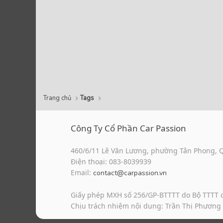
Trang chủ
Tags
Công Ty Cổ Phần Car Passion
460/6/11 Lê Văn Lương, phường Tân Phong, 
Điện thoại: 083-8039939
Email:
contact@carpassion.vn
Giấy phép MXH số 256/GP-BTTTT do Bộ TTTT 
Chịu trách nhiệm nội dung: Trần Thị Phương