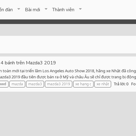
ễn đàn
Bài mới
Thành viên
g 4 bánh trên Mazda3 2019
n toàn mới tại triển lãm Los Angeles Auto Show 2018, hãng xe Nhật đã côn
zda3 2019 đầu tiên được bán ra ở Mỹ và châu Âu sẽ chỉ được trang bị động 
Trả lời: 0
Fo
awd
mazda
mazda3
mazda3 2019
xe hạng c
xe nhật