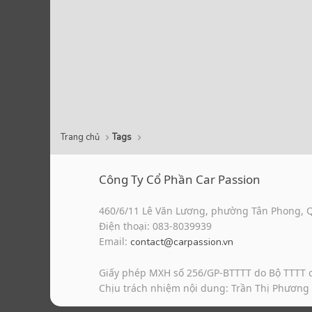
Trang chủ
Tags
Công Ty Cổ Phần Car Passion
460/6/11 Lê Văn Lương, phường Tân Phong, 
Điện thoại: 083-8039939
Email:
contact@carpassion.vn
Giấy phép MXH số 256/GP-BTTTT do Bộ TTTT 
Chịu trách nhiệm nội dung: Trần Thị Phương