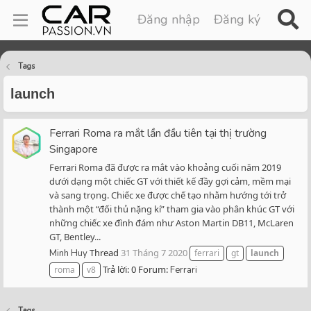
Đăng nhập
Đăng ký
Tags
launch
Ferrari Roma ra mắt lần đầu tiên tại thị trường
Singapore
Ferrari Roma đã được ra mắt vào khoảng cuối năm 2019
dưới dạng một chiếc GT với thiết kế đầy gợi cảm, mềm mại
và sang trọng. Chiếc xe được chế tạo nhằm hướng tới trở
thành một “đối thủ nặng kí” tham gia vào phân khúc GT với
những chiếc xe đình đám như Aston Martin DB11, McLaren
GT, Bentley...
Thread
31 Tháng 7 2020
Minh Huy
ferrari
gt
launch
Trả lời: 0
Forum:
roma
v8
Ferrari
Tags