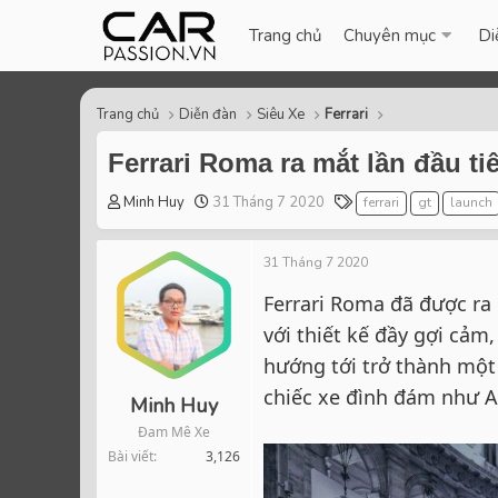
Trang chủ
Chuyên mục
Di
Trang chủ
Diễn đàn
Siêu Xe
Ferrari
Ferrari Roma ra mắt lần đầu ti
T
S
T
Minh Huy
31 Tháng 7 2020
ferrari
gt
launch
h
t
a
r
a
g
31 Tháng 7 2020
e
r
s
a
t
Ferrari Roma đã được ra
d
d
với thiết kế đầy gợi cả
s
a
t
t
hướng tới trở thành một
a
e
chiếc xe đình đám như A
r
Minh Huy
t
Đam Mê Xe
e
Bài viết
3,126
r