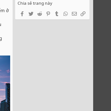
Chia sẻ trang này
ểm ở
Facebook
Twitter
Reddit
Pinterest
Tumblr
WhatsApp
Email
Link
u
g