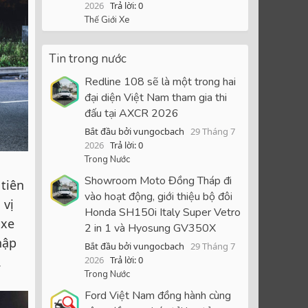
2026
Trả lời: 0
Thế Giới Xe
Tin trong nước
Redline 108 sẽ là một trong hai
đại diện Việt Nam tham gia thi
đấu tại AXCR 2026
Bắt đầu bởi vungocbach
29 Tháng 7
2026
Trả lời: 0
Trong Nước
Showroom Moto Đồng Tháp đi
 tiên
vào hoạt động, giới thiệu bộ đôi
 vị
Honda SH150i Italy Super Vetro
 xe
2 in 1 và Hyosung GV350X
hập
Bắt đầu bởi vungocbach
29 Tháng 7
.
2026
Trả lời: 0
Trong Nước
Ford Việt Nam đồng hành cùng