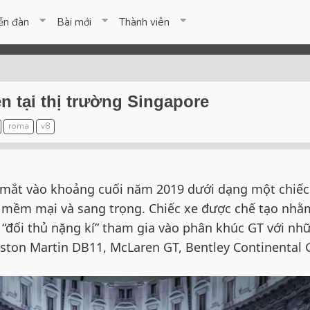
ễn đàn
Bài mới
Thành viên
ên tại thị trường Singapore
roma
v8
 mắt vào khoảng cuối năm 2019 dưới dạng một chiếc
m, mềm mại và sang trọng. Chiếc xe được chế tạo nhằ
 “đối thủ nặng kí” tham gia vào phân khúc GT với nh
ston Martin DB11, McLaren GT, Bentley Continental 