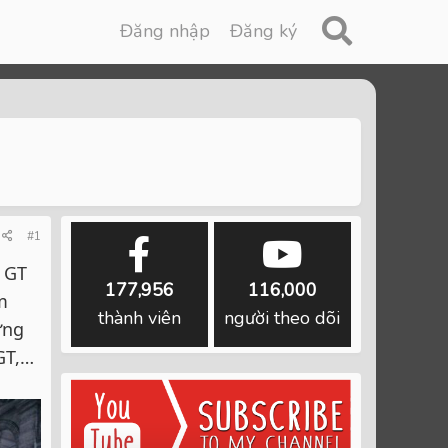
Đăng nhập
Đăng ký
#1
 GT
177,956
116,000
m
thành viên
người theo dõi
ững
GT,…