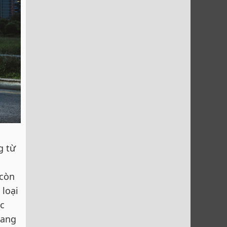
g từ
 còn
 loại
c
sang