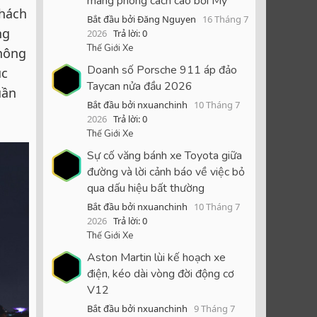
mang phong cách cao bồi Mỹ
khách
Bắt đầu bởi Đăng Nguyen
16 Tháng 7
ng
2026
Trả lời: 0
Thế Giới Xe
không
Doanh số Porsche 911 áp đảo
ục
Taycan nửa đầu 2026
uần
Bắt đầu bởi nxuanchinh
10 Tháng 7
2026
Trả lời: 0
Thế Giới Xe
Sự cố văng bánh xe Toyota giữa
đường và lời cảnh báo về việc bỏ
qua dấu hiệu bất thường
Bắt đầu bởi nxuanchinh
10 Tháng 7
2026
Trả lời: 0
Thế Giới Xe
Aston Martin lùi kế hoạch xe
điện, kéo dài vòng đời động cơ
V12
Bắt đầu bởi nxuanchinh
9 Tháng 7