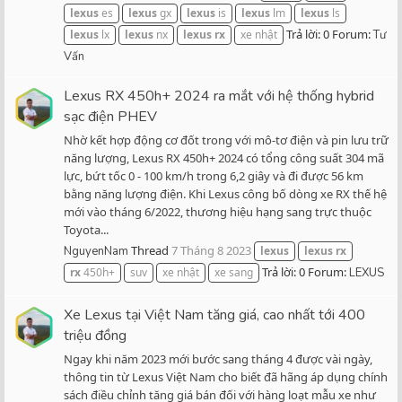
lexus
es
lexus
gx
lexus
is
lexus
lm
lexus
ls
Trả lời: 0
Forum:
lexus
lx
lexus
nx
lexus
rx
xe nhật
Tư
Vấn
Lexus RX 450h+ 2024 ra mắt với hệ thống hybrid
sạc điện PHEV
Nhờ kết hợp động cơ đốt trong với mô-tơ điện và pin lưu trữ
năng lượng, Lexus RX 450h+ 2024 có tổng công suất 304 mã
lực, bứt tốc 0 - 100 km/h trong 6,2 giây và đi được 56 km
bằng năng lượng điện. Khi Lexus công bố dòng xe RX thế hệ
mới vào tháng 6/2022, thương hiệu hạng sang trực thuộc
Toyota...
Thread
7 Tháng 8 2023
NguyenNam
lexus
lexus
rx
Trả lời: 0
Forum:
rx
450h+
suv
xe nhật
xe sang
LEXUS
Xe Lexus tại Việt Nam tăng giá, cao nhất tới 400
triệu đồng
Ngay khi năm 2023 mới bước sang tháng 4 được vài ngày,
thông tin từ Lexus Việt Nam cho biết đã hãng áp dụng chính
sách điều chỉnh tăng giá bán đối với hàng loạt mẫu xe như