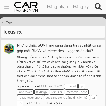
Đăng nhập
Đăng ký
Tags
lexus rx
Những chiếc SUV hạng sang đáng tin cậy nhất có sự
góp mặt BMW và Mercedes : Ngạc nhiên chứ?
Những mẫu xe này vừa đáng tin cậy nhất vừa thoải mái là
điều tuyệt vời đối với chiếc ô tô hạng sang, tuy nhiên với
công chúng thì ô tô hạng sang thường kém bền, vậy điều
này có đúng không? Nhận thức về độ tin cậy liên quan mật
thiết đến danh tiếng, một số nhà sản xuất ô tô vẫn chịu ảnh
hưởng từ...
Thread
11 Tháng 3 2025
Supercar
bmw x4
glc
land rover
lexus
gx
lexus
rx
mercedes-benz
range rover sport
suv sang trọng đáng tin cậy nhất
x3
Trả lời: 0
Forum:
x5
Thế Giới Xe