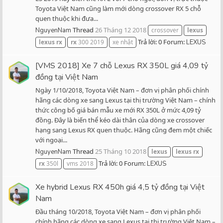
Toyota Việt Nam cũng làm mới dòng crossover RX 5 chỗ
quen thuộc khi đưa...
Thread
26 Tháng 12 2018
NguyenNam
crossover
lexus
Trả lời: 0
Forum:
lexus
rx
rx
300 2019
xe nhật
LEXUS
[VMS 2018] Xe 7 chỗ Lexus RX 350L giá 4,09 tỷ
đồng tại Việt Nam
Ngày 1/10/2018, Toyota Việt Nam – đơn vị phân phối chính
hãng các dòng xe sang Lexus tại thị trường Việt Nam – chính
thức công bố giá bán mẫu xe mới RX 350L ở mức 4,09 tỷ
đồng. Đây là biến thể kéo dài thân của dòng xe crossover
hạng sang Lexus RX quen thuộc. Hãng cũng đem một chiếc
với ngoại...
Thread
25 Tháng 10 2018
NguyenNam
lexus
lexus
rx
Trả lời: 0
Forum:
rx
350l
vms 2018
LEXUS
Xe hybrid Lexus RX 450h giá 4,5 tỷ đồng tại Việt
Nam
Đầu tháng 10/2018, Toyota Việt Nam – đơn vị phân phối
chính hãng các dòng xe sang Lexus tại thị trường Việt Nam –