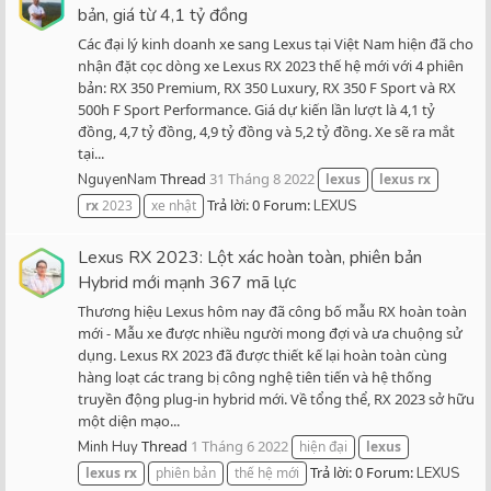
bản, giá từ 4,1 tỷ đồng
Các đại lý kinh doanh xe sang Lexus tại Việt Nam hiện đã cho
nhận đặt cọc dòng xe Lexus RX 2023 thế hệ mới với 4 phiên
bản: RX 350 Premium, RX 350 Luxury, RX 350 F Sport và RX
500h F Sport Performance. Giá dự kiến lần lượt là 4,1 tỷ
đồng, 4,7 tỷ đồng, 4,9 tỷ đồng và 5,2 tỷ đồng. Xe sẽ ra mắt
tại...
Thread
31 Tháng 8 2022
NguyenNam
lexus
lexus
rx
Trả lời: 0
Forum:
rx
2023
xe nhật
LEXUS
Lexus RX 2023: Lột xác hoàn toàn, phiên bản
Hybrid mới mạnh 367 mã lực
Thương hiệu Lexus hôm nay đã công bố mẫu RX hoàn toàn
mới - Mẫu xe được nhiều người mong đợi và ưa chuộng sử
dụng. Lexus RX 2023 đã được thiết kế lại hoàn toàn cùng
hàng loạt các trang bị công nghệ tiên tiến và hệ thống
truyền động plug-in hybrid mới. Về tổng thể, RX 2023 sở hữu
một diện mạo...
Thread
1 Tháng 6 2022
Minh Huy
hiện đại
lexus
Trả lời: 0
Forum:
lexus
rx
phiên bản
thế hệ mới
LEXUS