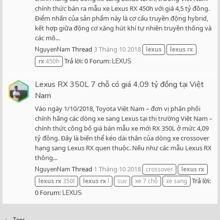
chính thức bán ra mẫu xe Lexus RX 450h với giá 4,5 tỷ đồng.
Điểm nhấn của sản phẩm này là cơ cấu truyền động hybrid,
kết hợp giữa động cơ xăng hút khí tự nhiên truyền thống và
các mô...
Thread
3 Tháng 10 2018
NguyenNam
lexus
lexus
rx
Trả lời: 0
Forum:
rx
450h
LEXUS
Lexus RX 350L 7 chỗ có giá 4,09 tỷ đồng tại Việt
Nam
Vào ngày 1/10/2018, Toyota Việt Nam – đơn vị phân phối
chính hãng các dòng xe sang Lexus tại thị trường Việt Nam –
chính thức công bố giá bán mẫu xe mới RX 350L ở mức 4,09
tỷ đồng. Đây là biến thể kéo dài thân của dòng xe crossover
hạng sang Lexus RX quen thuộc. Nếu như các mẫu Lexus RX
thông...
Thread
1 Tháng 10 2018
NguyenNam
crossover
lexus
rx
Trả lời:
lexus
rx
350l
lexus
rx
l
suv
xe 7 chỗ
xe sang
0
Forum:
LEXUS