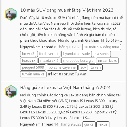
10 mẫu SUV đáng mua nhất tại Việt Nam 2023
Dưới đây là 10 mẫu xe SUV tốt nhất, đáng tiền mà bạn có thể
mua được tại Việt Nam vào thời điểm hiện tại của năm 2023,
đáp ứng hài hòa các tiêu chí về chất lượng, kích thước, số
chỗ ngồi, tiện ích, khả năng vận hành và giá bán ở nhiều
phân khúc khác nhau. Nội dung chính Giá tham khảo 519 –...
Thread
8 Tháng 10 2023
NguyenNam
10 mẫu suv đáng mua
bmw x3
ford everest
hyundai palisade
kia sonet
lexus
rx
mazda cx-5
mercedes-benz gls
nissan kicks
peugeot 5008
porsche cayenne
suv
tư vấn
Trả lời: 0
Forum:
tư vấn mua xe
Tư Vấn
Bảng giá xe Lexus tại Việt Nam tháng 7/2024
Nội dung chính Các dòng xe Lexus đang bán chính hãng tại
Việt Nam Giá niêm yết (VND) Lexus IS Lexus IS 300 Luxury
2,49 tỷ Lexus IS 300 F Sport 2,79 tỷ Lexus IS 300h 2,83 tỷ
Lexus ES Lexus ES 250 2,62 tỷ Lexus ES 250 F Sport 2,71 tỷ
Lexus ES 300h 3,14 tỷ Lexus LS Lexus LS...
Thread
14 Tháng 9 2023
NguyenNam
giá xe
lexus