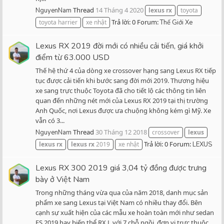
Thread
14 Tháng 4 2020
NguyenNam
lexus
rx
toyota
Trả lời: 0
Forum:
toyota harrier
xe nhật
Thế Giới Xe
Lexus RX 2019 đời mới có nhiều cải tiến, giá khởi
điểm từ 63.000 USD
Thế hệ thứ 4 của dòng xe crossover hạng sang Lexus RX tiếp
tục được cải tiến khi bước sang đời mới 2019. Thương hiệu
xe sang trực thuộc Toyota đã cho tiết lộ các thông tin liên
quan đến những nét mới của Lexus RX 2019 tại thị trường
Anh Quốc, nơi Lexus được ưa chuộng không kém gì Mỹ. Xe
vẫn có 3...
Thread
30 Tháng 12 2018
NguyenNam
crossover
lexus
Trả lời: 0
Forum:
lexus
rx
lexus
rx
2019
xe nhật
LEXUS
Lexus RX 300 2019 giá 3,04 tỷ đồng được trưng
bày ở Việt Nam
Trong những tháng vừa qua của năm 2018, danh mục sản
phẩm xe sang Lexus tại Việt Nam có nhiều thay đổi. Bên
cạnh sự xuất hiện của các mẫu xe hoàn toàn mới như sedan
ES 2019 hay biến thể RX L với 7 chỗ ngồi, đơn vị trực thuộc