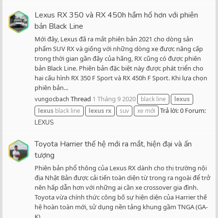
Lexus RX 350 và RX 450h hầm hố hơn với phiên
bản Black Line
Mới đây, Lexus đã ra mắt phiên bản 2021 cho dòng sản
phẩm SUV RX và giống với những dòng xe được nâng cấp
trong thời gian gần đây của hãng, RX cũng có được phiên
bản Black Line. Phiên bản đặc biệt này được phát triển cho
hai cấu hình RX 350 F Sport và RX 450h F Sport. Khi lựa chọn
phiên bản...
Thread
1 Tháng 9 2020
vungocbach
black line
lexus
Trả lời: 0
Forum:
lexus
black line
lexus
rx
suv
xe mới
LEXUS
Toyota Harrier thế hệ mới ra mắt, hiện đại và ấn
tượng
Phiên bản phổ thông của Lexus RX dành cho thị trường nội
địa Nhật Bản được cải tiến toàn diện từ trong ra ngoài để trở
nên hấp dẫn hơn với những ai cần xe crossover gia đình.
Toyota vừa chính thức công bố sự hiện diện của Harrier thế
hệ hoàn toàn mới, sử dụng nền tảng khung gầm TNGA (GA-
K)...