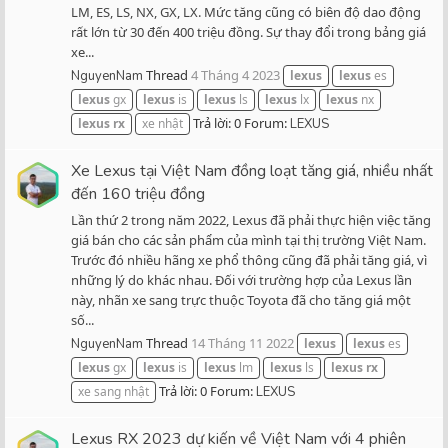
LM, ES, LS, NX, GX, LX. Mức tăng cũng có biên độ dao động
rất lớn từ 30 đến 400 triệu đồng. Sự thay đổi trong bảng giá
xe...
Thread
4 Tháng 4 2023
NguyenNam
lexus
lexus
es
lexus
gx
lexus
is
lexus
ls
lexus
lx
lexus
nx
Trả lời: 0
Forum:
lexus
rx
xe nhật
LEXUS
Xe Lexus tại Việt Nam đồng loạt tăng giá, nhiều nhất
đến 160 triệu đồng
Lần thứ 2 trong năm 2022, Lexus đã phải thực hiện việc tăng
giá bán cho các sản phẩm của mình tại thị trường Việt Nam.
Trước đó nhiều hãng xe phổ thông cũng đã phải tăng giá, vì
những lý do khác nhau. Đối với trường hợp của Lexus lần
này, nhãn xe sang trực thuộc Toyota đã cho tăng giá một
số...
Thread
14 Tháng 11 2022
NguyenNam
lexus
lexus
es
lexus
gx
lexus
is
lexus
lm
lexus
ls
lexus
rx
Trả lời: 0
Forum:
xe sang nhật
LEXUS
Lexus RX 2023 dự kiến về Việt Nam với 4 phiên