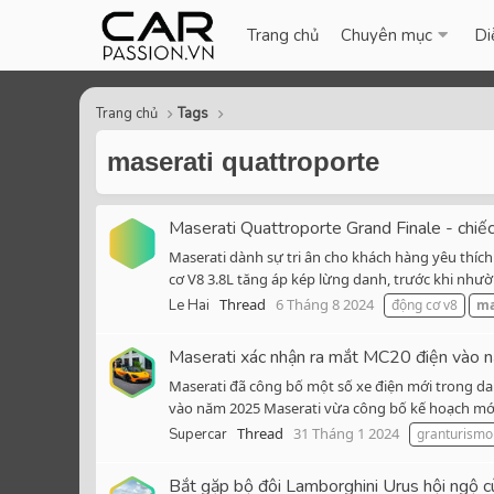
Trang chủ
Chuyên mục
Di
Trang chủ
Tags
maserati quattroporte
Maserati Quattroporte Grand Finale - chiế
Maserati dành sự tri ân cho khách hàng yêu thích
cơ V8 3.8L tăng áp kép lừng danh, trước khi như
Thread
6 Tháng 8 2024
Le Hai
động cơ v8
ma
Maserati xác nhận ra mắt MC20 điện vào
Maserati đã công bố một số xe điện mới trong da
vào năm 2025 Maserati vừa công bố kế hoạch mới c
Thread
31 Tháng 1 2024
Supercar
granturismo
Bắt gặp bộ đôi Lamborghini Urus hội ngộ c