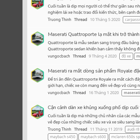
Cuối tuần là dịp mọi người có thể thư giãn sau n
nghiệm lái xe hoặc trao đổi kiến thức, bên cạnh đ
Thread
10 Tháng 5 2020
Truong Thinh
carpass
Maserati Quattroporte lạ mắt khi trở thành
Quattroporte là mẫu sedan sang trọng đầu bảng củ
Quattroporte sedan khiến bạn cảm thấy không được
Thread
9 Tháng 4 2020
vungocbach
độ xe
m
Maserati ra mắt dòng sản phẩm Royale đặc 
Để tri ân đến Quattroporte Royale ra mắt cách đâ
giới hạn, chiếc xe còn mang đến vẻ đẹp vô cùng 
Thread
16 Tháng 1 2020
vungocbach
maserat
Cận cảnh dàn xe khủng xuống phố dịp cuối
Cuối tuần là dịp mà những chủ nhân của các mẫu 
vẻ đẹp của những chiếc siêu xe và xe siêu sang l
Thread
11 Tháng 11 2019
Truong Thinh
audi r8
maybach s450
maybach s600
mclaren 650s sp