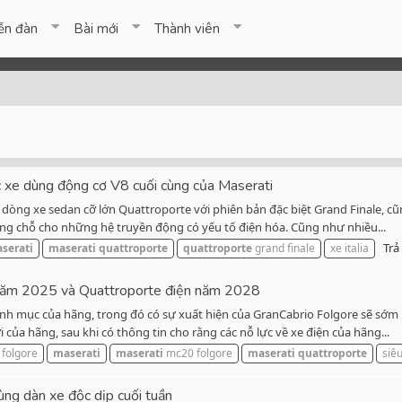
ễn đàn
Bài mới
Thành viên
c xe dùng động cơ V8 cuối cùng của Maserati
 dòng xe sedan cỡ lớn Quattroporte với phiên bản đặc biệt Grand Finale, cũ
ờng chỗ cho những hệ truyền động có yếu tố điện hóa. Cũng như nhiều...
Trả 
serati
maserati
quattroporte
quattroporte
grand finale
xe italia
 năm 2025 và Quattroporte điện năm 2028
nh mục của hãng, trong đó có sự xuất hiện của GranCabrio Folgore sẽ sớm 
ủa hãng, sau khi có thông tin cho rằng các nỗ lực về xe điện của hãng...
 folgore
maserati
maserati
mc20 folgore
maserati
quattroporte
siê
ùng dàn xe độc dịp cuối tuần