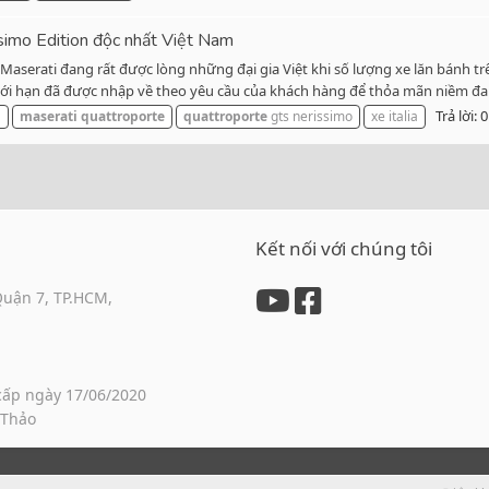
simo Edition độc nhất Việt Nam
Maserati đang rất được lòng những đại gia Việt khi số lượng xe lăn bánh
giới hạn đã được nhập về theo yêu cầu của khách hàng để thỏa mãn niềm đa
Trả lời: 0
i
maserati
quattroporte
quattroporte
gts nerissimo
xe italia
Kết nối với chúng tôi
Quận 7, TP.HCM,
cấp ngày 17/06/2020
 Thảo