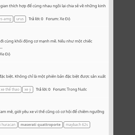
gian thích hợp để cùng nhau ngồi lại chia sẻ về những kinh
Trả lời: 0
Forum:
es-amg
urus
Xe Độ
 ốp đi cùng khối động cơ mạnh mẽ. Nếu như một chiếc
..
Xe Độ
ặc biệt. Không chỉ là một phiên bản đặc biệt được sản xuất
Trả lời: 0
Forum:
xe thể thao
xe ý
Trong Nước
am mê, giới yêu xe vì thế cũng có cơ hội để chiêm ngưỡng
i huracan
maserati
quattroporte
maybach 62s