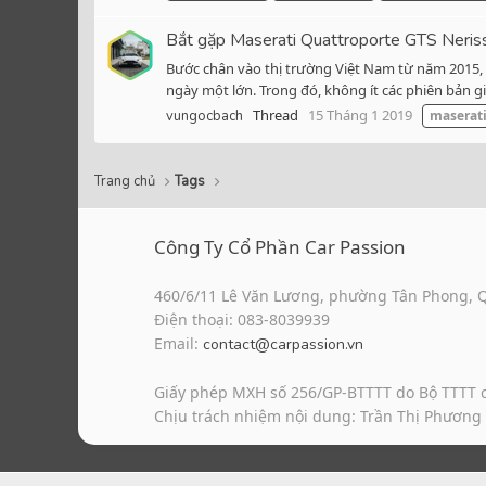
Bắt gặp Maserati Quattroporte GTS Neris
Bước chân vào thị trường Việt Nam từ năm 2015, 
ngày một lớn. Trong đó, không ít các phiên bản 
Thread
15 Tháng 1 2019
vungocbach
maserat
Trang chủ
Tags
Công Ty Cổ Phần Car Passion
460/6/11 Lê Văn Lương, phường Tân Phong, 
Điện thoại: 083-8039939
Email:
contact@carpassion.vn
Giấy phép MXH số 256/GP-BTTTT do Bộ TTTT 
Chịu trách nhiệm nội dung: Trần Thị Phương