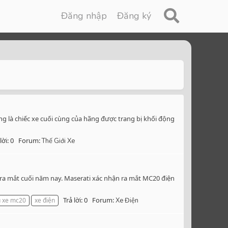
Đăng nhập
Đăng ký
ng là chiếc xe cuối cùng của hãng được trang bị khối động
lời: 0
Forum:
Thế Giới Xe
ra mắt cuối năm nay. Maserati xác nhận ra mắt MC20 điện
Trả lời: 0
Forum:
u xe mc20
xe điện
Xe Điện