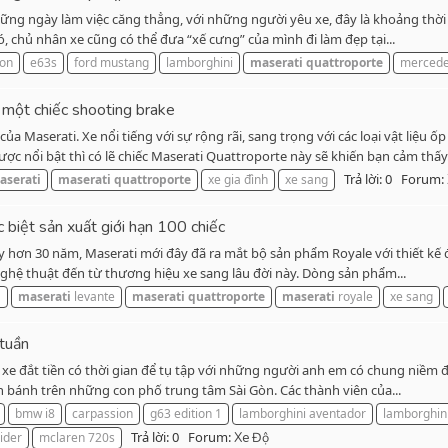
hững ngày làm việc căng thẳng, với những người yêu xe, đây là khoảng thời 
ó, chủ nhân xe cũng có thể đưa “xế cưng” của mình đi làm đẹp tại...
ion
e63s
ford mustang
lamborghini
maserati
quattroporte
merced
 một chiếc shooting brake
a Maserati. Xe nổi tiếng với sự rộng rãi, sang trọng với các loại vật liệu
 nổi bật thì có lẽ chiếc Maserati Quattroporte này sẽ khiến bạn cảm thấy.
Trả lời: 0
Forum:
aserati
maserati
quattroporte
xe gia đình
xe sang
biệt sản xuất giới hạn 100 chiếc
y hơn 30 năm, Maserati mới đây đã ra mắt bộ sản phẩm Royale với thiết kế đ
nghệ thuật đến từ thương hiệu xe sang lâu đời này. Dòng sản phẩm...
i
maserati
levante
maserati
quattroporte
maserati
royale
xe sang
 tuần
xe đắt tiền có thời gian để tụ tập với những người anh em có chung niềm đ
ăn bánh trên những con phố trung tâm Sài Gòn. Các thành viên của...
bmw i8
carpassion
g63 edition 1
lamborghini aventador
lamborghin
Trả lời: 0
Forum:
ider
mclaren 720s
Xe Độ