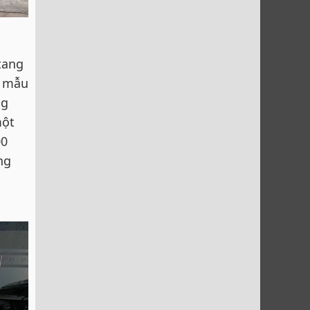
tang
à mẫu
ng
một
00
ng