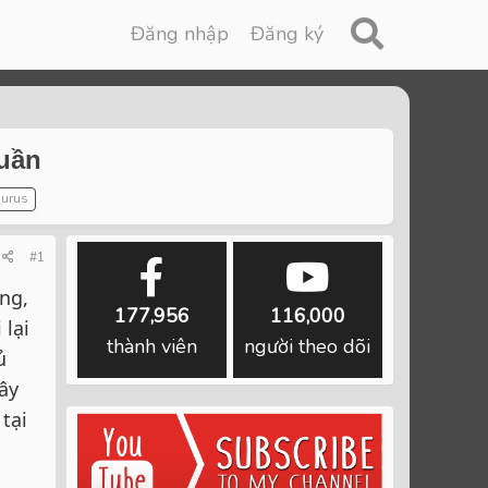
Đăng nhập
Đăng ký
tuần
urus
#1
ng,
177,956
116,000
 lại
thành viên
người theo dõi
ủ
ây
tại