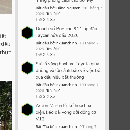
mang phong cách cao bồi Mỹ
Bắt đầu bởi Đăng Nguyen
16 Tháng 7
2026
Trả lời: 0
Thế Giới Xe
Doanh số Porsche 911 áp đảo
Taycan nửa đầu 2026
iết
Bắt đầu bởi nxuanchinh
10 Tháng 7
 siêu
2026
Trả lời: 0
 thực
Thế Giới Xe
Sự cố văng bánh xe Toyota giữa
đường và lời cảnh báo về việc bỏ
qua dấu hiệu bất thường
Bắt đầu bởi nxuanchinh
10 Tháng 7
2026
Trả lời: 0
Thế Giới Xe
Aston Martin lùi kế hoạch xe
điện, kéo dài vòng đời động cơ
V12
Bắt đầu bởi nxuanchinh
9 Tháng 7