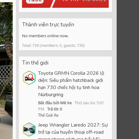
Thành viên trực tuyến
No members online now.
Total: 739 (members: 0, guests: 739)
Tin thế giới
Toyota GRMN Corolla 2026 lộ
diện: Siêu phẩm hatchback giới
hạn 730 chiếc hội tụ tinh hoa
Nürburgring
Bắt đầu bởi Mê Xe
Thứ sáu lúc 5:01
PM
Trả lời: 0
Thế Giới Xe
Jeep Wrangler Laredo 2027: Sự
trở lại của huyền thoại off-road