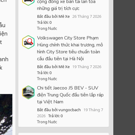
cộng đồng xe bán tải lan tỏa
những giá trị tích cực
Bắt đầu bởi Mê Xe
26 Tháng 7 2026
Trả lời: 0
ẫu
Trong Nước
iện
Volkswagen City Store Phạm
t
Hùng chính thức khai trương, mô
hình City Store tiêu chuẩn toàn
cầu đầu tiên tại Hà Nội
oanh
Bắt đầu bởi Mê Xe
19 Tháng 7 2026
k
Trả lời: 0
Trong Nước
Chi tiết Jaecoo J5 BEV - SUV
điện Trung Quốc đầu tiên lắp ráp
tại Việt Nam
Bắt đầu bởi vungocbach
19 Tháng 7
2026
Trả lời: 0
Trong Nước