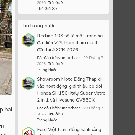
2026
Trả lời: 0
Thế Giới Xe
Tin trong nước
Redline 108 sẽ là một trong hai
đại diện Việt Nam tham gia thi
đấu tại AXCR 2026
Bắt đầu bởi vungocbach
29 Tháng 7
2026
Trả lời: 0
Trong Nước
Showroom Moto Đồng Tháp đi
vào hoạt động, giới thiệu bộ đôi
Honda SH150i Italy Super Vetro
2 in 1 và Hyosung GV350X
Bắt đầu bởi vungocbach
29 Tháng 7
p hai
2026
Trả lời: 0
i
Trong Nước
ữu
Ford Việt Nam đồng hành cùng
ách