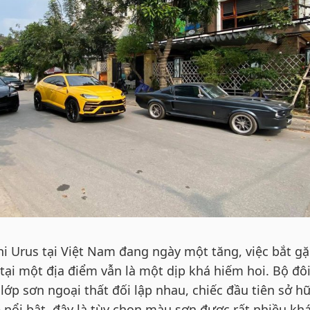
i Urus tại Việt Nam đang ngày một tăng, việc bắt gặ
tại một địa điểm vẫn là một dịp khá hiếm hoi. Bộ đô
 lớp sơn ngoại thất đối lập nhau, chiếc đầu tiên sở h
 nổi bật, đây là tùy chọn màu sơn được rất nhiều kh