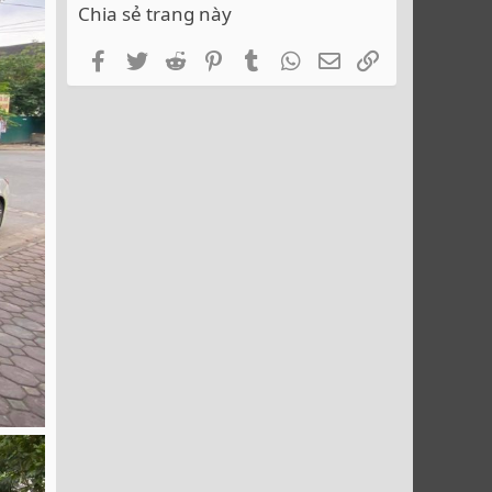
Chia sẻ trang này
Facebook
Twitter
Reddit
Pinterest
Tumblr
WhatsApp
Email
Link