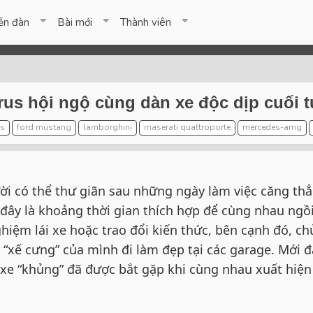
ễn đàn
Bài mới
Thành viên
rus hội ngộ cùng dàn xe độc dịp cuối 
3s
ford mustang
lamborghini
maserati quattroporte
mercedes-amg
ời có thể thư giãn sau những ngày làm việc căng thẳ
đây là khoảng thời gian thích hợp để cùng nhau ngồi
hiệm lái xe hoặc trao đổi kiến thức, bên cạnh đó, ch
“xế cưng” của mình đi làm đẹp tại các garage. Mới đ
xe “khủng” đã được bắt gặp khi cùng nhau xuất hiện 