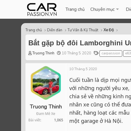
Trang chủ
Chuyên mục
Di
Trang chủ
Diễn đàn
Tư Vấn & Kỹ Thuật
Xe Độ
Bắt gặp bộ đôi Lamborghini U
T
S
T
Truong Thinh
10 Tháng 5 2020
carpassion
e6
h
t
a
r
a
g
10 Tháng 5 2020
e
r
s
a
t
Cuối tuần là dịp mọi ngư
d
d
với những người yêu xe, 
s
a
t
t
chia sẻ về những kinh ng
a
e
nhân xe cũng có thể đưa 
r
Truong Thinh
t
nhất, hàng loạt các mẫu 
Đam Mê Xe
e
một garage ở Hà Nội.
Bài viết
1,065
r