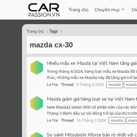
Trang chủ
Chuyên mục
Di
Trang chủ
Tags
mazda cx-30
Nhiều mẫu xe Mazda tại Việt Nam tăng giá t
Trong tháng 4/2024, hàng loạt mẫu xe Mazda đã đ
thúc, những mẫu xe Mazda này đã tăng giá trở lại
Thread
6 Tháng 5 2024
Le Hai
mazda
mazd
Mazda giảm giá hàng loạt xe tại Việt Nam
New Mazda2 sedan Một số phiên bản của các dòn
Tháng 3 đánh dấu sự sôi động trở lại của thị trườn
Thread
16 Tháng 3 2024
Le Hai
mazda
maz
So sánh Mitsubishi Xforce bản rẻ nhất với 