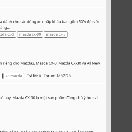
 bạ dành cho các dòng xe nhập khẩu bao gồm 50% đối với
áng...
zda
cx-3
mazda
cx-30
mazda
cx-5
nh riêng cho Mazda2, Mazda CX-3, Mazda CX-30 và All New
Trả lời: 0
Forum:
i
xe
mazda
MAZDA
 số này, Mazda CX-30 là một sản phẩm đáng chú ý hơn vì