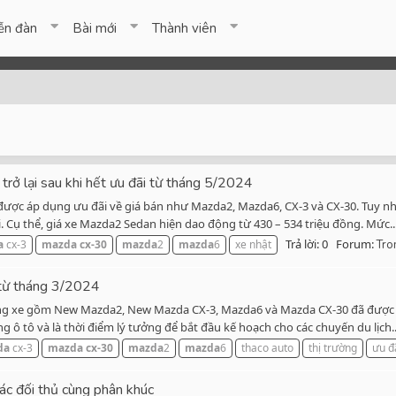
ễn đàn
Bài mới
Thành viên
rở lại sau khi hết ưu đãi từ tháng 5/2024
ược áp dụng ưu đãi về giá bán như Mazda2, Mazda6, CX-3 và CX-30. Tuy nhiê
. Cụ thể, giá xe Mazda2 Sedan hiện dao động từ 430 – 534 triệu đồng. Mức..
Trả lời: 0
Forum:
a
cx-3
mazda
cx-30
mazda
2
mazda
6
xe nhật
Tro
 từ tháng 3/2024
g xe gồm New Mazda2, New Mazda CX-3, Mazda6 và Mazda CX-30 đã được điề
g ô tô và là thời điểm lý tưởng để bắt đầu kế hoạch cho các chuyến du lịch..
da
cx-3
mazda
cx-30
mazda
2
mazda
6
thaco auto
thị trường
ưu đ
các đối thủ cùng phân khúc