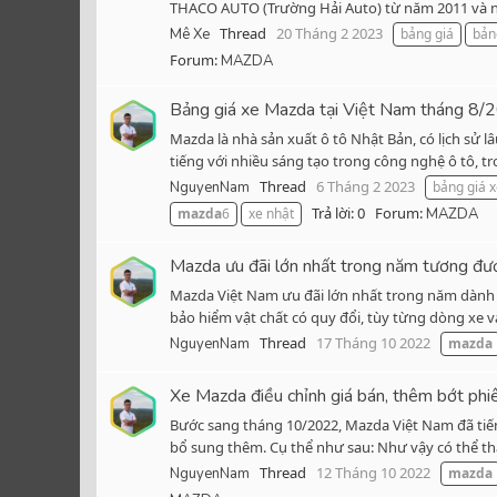
THACO AUTO (Trường Hải Auto) từ năm 2011 và n
Thread
20 Tháng 2 2023
Mê Xe
bảng giá
bản
Forum:
MAZDA
Bảng giá xe Mazda tại Việt Nam tháng 8/
Mazda là nhà sản xuất ô tô Nhật Bản, có lịch sử
tiếng với nhiều sáng tạo trong công nghệ ô tô, t
Thread
6 Tháng 2 2023
NguyenNam
bảng giá 
Trả lời: 0
Forum:
mazda
6
xe nhật
MAZDA
Mazda ưu đãi lớn nhất trong năm tương đ
Mazda Việt Nam ưu đãi lớn nhất trong năm dành c
bảo hiểm vật chất có quy đổi, tùy từng dòng xe v
Thread
17 Tháng 10 2022
NguyenNam
mazda
Xe Mazda điều chỉnh giá bán, thêm bớt phi
Bước sang tháng 10/2022, Mazda Việt Nam đã tiến 
bổ sung thêm. Cụ thể như sau: Như vậy có thể thấ
Thread
12 Tháng 10 2022
NguyenNam
mazda