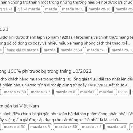
hanh chóng trở thành một trong những thương hiệu xe hơi được ưa chuộn
g giá xe
giá xe
mazda
mazda
mazda
bt-50
mazda
cx-30
mazda
cx
2023
 lâu đời khi được thành lập vào năm 1920 tại Hiroshima và chính thức mang
rong đó có động cơ xoay và nhiều mẫu xe mang phong cách thể thao, trẻ...
xe
bảng giá xe
mazda
mazda
mazda
bt-50
mazda
cx-3
mazda
cx-3
ương 100% phí trước bạ trong tháng 10/2022
ho khách hàng mua xe trong tháng 10. Tổng giá trị ưu đãi cao nhất lên đế
à phiên bản. Chương trình được áp dụng từ ngày 14/10/2022. Kết thúc 9...
mazda
cx-30
mazda
cx-5
mazda
cx-8
mazda
3
mazda
6
thaco
ên bản tại Việt Nam
hành điều chỉnh lại giá gần như toàn bộ dải sản phẩm đang phân phối. Bên 
y, việc giảm giá được áp dụng cho các dòng xe "cỡ nhỏ" là Mazda3...
mazda
bt-50
mazda
cx-3
mazda
cx-30
mazda
cx-5
mazda
cx-8