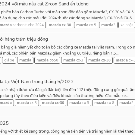
2024 với màu nâu cát Zircon Sand ấn tượng
 phiên bản Carbon Turbo với màu sơn độc đáo gồm Mazda3, CX-30 và CX-5. M
, áp dụng cho các mẫu đời 2024 thuộc các dòng xe Mazda3, CX-30 và CX-5...
mazda
carbon turbo 2024
mazda
cx-30
mazda
cx-5
mazda
3
xe nhật
ới hàng trăm triệu đồng
i bảng giá niêm yết cho toàn bộ các dòng xe Mazda tại Việt Nam. Trong đó 
á mới, các phiên bản Mazda2 giảm khoảng 60 triệu, riêng bản 1.5...
giá xe
mazda
mazda
bt-50
mazda
cx-3
mazda
cx-30
mazda
cx-
da tại Việt Nam trong tháng 5/2023
 sẽ nhận được ưu đãi giá đặc biệt lên đến 112 triệu đồng cùng gói quà tặn
áp dụng tùy theo điều kiện và điều khoản của thương hiệu. Các mẫu xe...
mazda
mazda
cx-3
mazda
cx-30
mazda
cx-5
mazda
cx-8
mazda
2
2025
ếng với thiết kế sang trọng, công nghệ tiên tiến và trải nghiệm lái thể tha