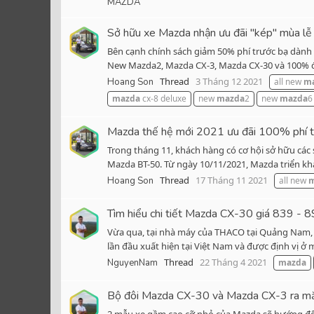
MAZDA
Sở hữu xe Mazda nhận ưu đãi "kép" mùa lễ 
Bên cạnh chính sách giảm 50% phí trước bạ dành 
New Mazda2, Mazda CX-3, Mazda CX-30 và 100% đối
Thread
3 Tháng 12 2021
Hoang Son
all new
m
mazda
cx-8 deluxe
new
mazda
2
new
mazda
6
Mazda thế hệ mới 2021 ưu đãi 100% phí t
Trong tháng 11, khách hàng có cơ hội sở hữu các
Mazda BT-50. Từ ngày 10/11/2021, Mazda triển khai
Thread
17 Tháng 11 2021
Hoang Son
all new
m
Tìm hiểu chi tiết Mazda CX-30 giá 839 - 8
Vừa qua, tại nhà máy của THACO tại Quảng Nam, n
lần đầu xuất hiện tại Việt Nam và được định vị ở 
Thread
22 Tháng 4 2021
NguyenNam
mazda
Bộ đôi Mazda CX-30 và Mazda CX-3 ra m