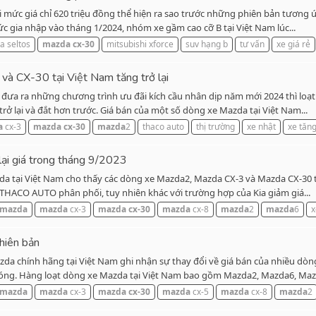
ới mức giá chỉ 620 triệu đồng thể hiện ra sao trước những phiên bản tương 
c gia nhập vào tháng 1/2024, nhóm xe gầm cao cỡ B tại Việt Nam lúc...
ia seltos
mazda
cx-30
mitsubishi xforce
suv hạng b
tư vấn
xe giá rẻ
à CX-30 tại Việt Nam tăng trở lại
c đưa ra những chương trình ưu đãi kích cầu nhân dịp năm mới 2024 thì loạ
rở lại và đắt hơn trước. Giá bán của một số dòng xe Mazda tại Việt Nam...
a
cx-3
mazda
cx-30
mazda
2
thaco auto
thị trường
xe nhật
xe tăng
lại giá trong tháng 9/2023
a tại Việt Nam cho thấy các dòng xe Mazda2, Mazda CX-3 và Mazda CX-30 tha
THACO AUTO phân phối, tuy nhiên khác với trường hợp của Kia giảm giá...
mazda
mazda
cx-3
mazda
cx-30
mazda
cx-8
mazda
2
mazda
6
x
hiên bản
 chính hãng tại Việt Nam ghi nhận sự thay đổi về giá bán của nhiều dòng
 bóng. Hàng loạt dòng xe Mazda tại Việt Nam bao gồm Mazda2, Mazda6, Mazd
mazda
mazda
cx-3
mazda
cx-30
mazda
cx-5
mazda
cx-8
mazda
2