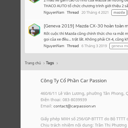
2 mẫu xe gầm cao cỡ nhỏ của Mazda sẽ hướng đến 
THACO AUTO tổ chức chương trình giới thiệu 2 sả
Thread
20 Tháng 4 2021
NguyenNam
mazda
[Geneva 2019] Mazda CX-30 hoàn toàn mới
Rốt cuộc thì Mazda cũng chính thức cho ra mắt m
gọi của xe đều… trật lất. Không phải CX-4, cũng kh
Thread
6 Tháng 3 2019
NguyenNam
geneva mo
Trang chủ
Tags
Công Ty Cổ Phần Car Passion
460/6/11 Lê Văn Lương, phường Tân Phong, 
Điện thoại: 083-8039939
Email:
contact@carpassion.vn
Giấy phép MXH số 256/GP-BTTTT do Bộ TTTT 
Chịu trách nhiệm nội dung: Trần Thị Phương