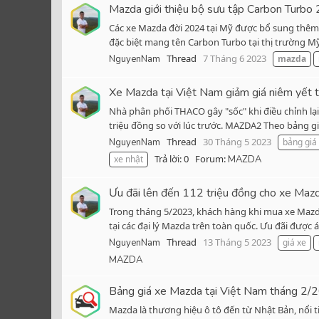
Mazda giới thiệu bộ sưu tập Carbon Turbo 
Các xe Mazda đời 2024 tại Mỹ được bổ sung thêm
đặc biệt mang tên Carbon Turbo tại thị trường Mỹ
Thread
7 Tháng 6 2023
NguyenNam
mazda
Xe Mazda tại Việt Nam giảm giá niêm yết t
Nhà phân phối THACO gây "sốc" khi điều chỉnh lạ
triệu đồng so với lúc trước. MAZDA2 Theo bảng gi
Thread
30 Tháng 5 2023
NguyenNam
bảng giá
Trả lời: 0
Forum:
xe nhật
MAZDA
Ưu đãi lên đến 112 triệu đồng cho xe Maz
Trong tháng 5/2023, khách hàng khi mua xe Mazda
tại các đại lý Mazda trên toàn quốc. Ưu đãi được 
Thread
13 Tháng 5 2023
NguyenNam
giá xe
MAZDA
Bảng giá xe Mazda tại Việt Nam tháng 2/
Mazda là thương hiệu ô tô đến từ Nhật Bản, nổi ti