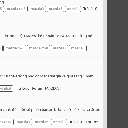
g...
Trả lời: 0
-5
mazda
cx-8
mazda
3
mazda
6
xe nhật
 tên thương hiệu Mazda kể từ năm 1984. Mazda từng nổi
0
mazda
cx-5
mazda
cx-8
mazda
2
mazda
3
n 110 triệu đồng bao gồm ưu đãi giá và quà tặng 1 năm
Trả lời: 0
Forum:
xe nhật
MAZDA
cạnh đó, một số phiên bản xe bị lược bỏ, số khác lại được
Trả lời: 0
Forum:
mazda
2
mazda
3
mazda
6
xe nhật