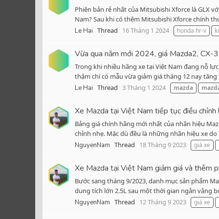
Phiên bản rẻ nhất của Mitsubishi Xforce là GLX v
Nam? Sau khi có thêm Mitsubishi Xforce chính thứ
Thread
16 Tháng 1 2024
Le Hai
honda hr-v
k
Vừa qua năm mới 2024, giá Mazda2, CX-3 v
Trong khi nhiều hãng xe tại Việt Nam đang nỗ lự
thậm chí có mẫu vừa giảm giá tháng 12 nay tăng t
Thread
3 Tháng 1 2024
Le Hai
mazda
mazd
Xe Mazda tại Việt Nam tiếp tục điều chỉnh 
Bảng giá chính hãng mới nhất của nhãn hiệu Mazd
chỉnh nhẹ. Mặc dù đều là những nhãn hiệu xe do 
Thread
18 Tháng 9 2023
NguyenNam
giá xe
Xe Mazda tại Việt Nam giảm giá và thêm p
Bước sang tháng 9/2023, danh mục sản phẩm Mazda
dung tích lớn 2.5L sau một thời gian ngắn vắng
Thread
12 Tháng 9 2023
NguyenNam
giá xe