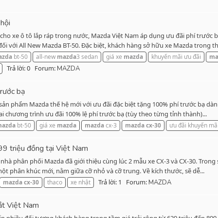
hội
cho xe ô tô lắp ráp trong nước, Mazda Việt Nam áp dụng ưu đãi phí trước
 với All New Mazda BT-50. Đặc biệt, khách hàng sở hữu xe Mazda trong th
azda
bt-50
all-new
mazda
3 sedan
giá xe
mazda
khuyến mãi ưu đãi
ma
Trả lời: 0
Forum:
MAZDA
rước bạ
 sản phẩm Mazda thế hệ mới với ưu đãi đặc biệt tặng 100% phí trước bạ dà
 chương trình ưu đãi 100% lệ phí trước bạ (tùy theo từng tỉnh thành)...
azda
bt-50
giá xe
mazda
mazda
cx-3
mazda
cx-30
ưu đãi khuyến mã
99 triệu đồng tại Việt Nam
hà phân phối Mazda đã giới thiệu cùng lúc 2 mẫu xe CX-3 và CX-30. Trong
một phân khúc mới, nằm giữa cỡ nhỏ và cỡ trung. Về kích thước, sẽ dễ...
Trả lời: 1
Forum:
mazda
cx-30
thaco
xe nhật
MAZDA
ắt Việt Nam