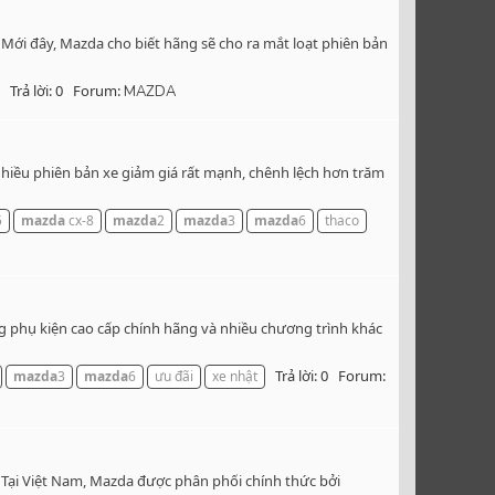
ới đây, Mazda cho biết hãng sẽ cho ra mắt loạt phiên bản
Trả lời: 0
Forum:
MAZDA
nhiều phiên bản xe giảm giá rất mạnh, chênh lệch hơn trăm
5
mazda
cx-8
mazda
2
mazda
3
mazda
6
thaco
g phụ kiện cao cấp chính hãng và nhiều chương trình khác
Trả lời: 0
Forum:
mazda
3
mazda
6
ưu đãi
xe nhật
o. Tại Việt Nam, Mazda được phân phối chính thức bởi