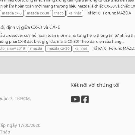
nhiều đối tượng khách hàng trong tầm giá trải rộng từ 629 triệu đến 899 
n phẩm hoàn toàn mới mang thương hiệu Mazda là chiếc CX-30 và chiếc CX-
Trả lời: 0
Forum:
mazda
cx-3
mazda
cx-30
thaco
xe nhật
MAZDA
, định vị giữa CX-3 và CX-5
ẫu crossover cỡ nhỏ hoàn toàn mới mà họ từng hé lộ thông tin từ nhiều thá
ông phải CX-3 đặc biệt gì gì đó, mà là CX-30! Theo đại diện của hãng...
Trả lời: 0
Forum:
tor show 2019
mazda
mazda
cx-30
xe nhật
MAZD
Kết nối với chúng tôi
Quận 7, TP.HCM,
cấp ngày 17/06/2020
 Thảo