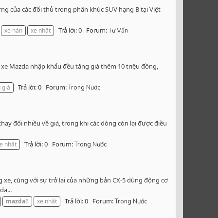
ứng của các đối thủ trong phân khúc SUV hạng B tại Việt
Trả lời: 0
Forum:
xe hàn
xe nhật
Tư Vấn
t xe Mazda nhập khẩu đều tăng giá thêm 10 triệu đồng,
Trả lời: 0
Forum:
 giá
Trong Nước
y đổi nhiều về giá, trong khi các dòng còn lại được điều
Trả lời: 0
Forum:
e nhật
Trong Nước
 xe, cùng với sự trở lại của những bản CX-5 dùng động cơ
a...
Trả lời: 0
Forum:
mazda
6
xe nhật
Trong Nước