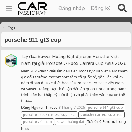
Đăng nhập
Đăng ký
Tags
porsche 911 gt3 cup
Tay đua Sawer Hoàng Đạt đại diện Porsche Việt
Nam tại giải Porsche ARbox Carrera Cup Asia 2026
Năm 2026 đánh dấu lần đầu tiên một tay đua Việt Nam tham
gia đấu trường motorsport tầm cỡ quốc tế, gắn liền với 75
năm di sản đua xe thể thao của Porsche. Porsche Việt Nam
và Sawer Hoàng Đạt thiết lập dấu ấn quan trọng trong hành
trình gần hai thập kỷ giới thiệu và phát triển văn hóa xe thể
thao...
Thread
3 Tháng 7 2026
Đăng Nguyen
porsche
911
gt3
cup
porsche
arbox carrera
cup
asia
porsche
carrera
cup
asia
Trả lời: 0
Forum:
porsche
việt nam
sawer hoàng đạt
Trong
Nước