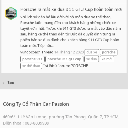
Porsche ra mắt xe đua 911 GT3 Cup hoàn toàn mới
Với lịch sử gắn bó lâu đời với bộ môn đua xe thể thao,
Porsche luôn mang đến cho khách hàng những chiếc xe
tuyệt vời nhất. Trước khi 911 GT3 được ra mắt vào đầu năm
sau, hãng xe thể thao đến từ Đức đã quyết định tung ra
phiên bản xe đua dành cho khách hàng 911 GT3 Cup hoàn
toàn mới. Tiếp nối...
Thread
14 Tháng 12 2020
vungocbach
đua xe
porsche
porsche
911
porsche
911
gt3
cup
xe đua
xe mới
Trả lời: 0
Forum:
xe thể thao
PORSCHE
Tags
Công Ty Cổ Phần Car Passion
460/6/11 Lê Văn Lương, phường Tân Phong, Quận 7, TP.HCM,
Điện thoại: 083-8039939