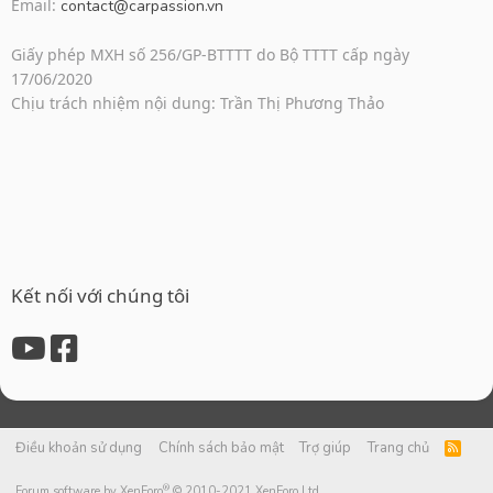
Email:
contact@carpassion.vn
Giấy phép MXH số 256/GP-BTTTT do Bộ TTTT cấp ngày
17/06/2020
Chịu trách nhiệm nội dung: Trần Thị Phương Thảo
Kết nối với chúng tôi
Điều khoản sử dụng
Chính sách bảo mật
Trợ giúp
Trang chủ
R
S
S
®
Forum software by XenForo
© 2010-2021 XenForo Ltd.