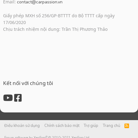
Email:
contact@carpassion.vn
Giấy phép MXH số 256/GP-BTTTT do Bộ TTTT cấp ngày
17/06/2020
Chịu trách nhiệm nội dung: Trần Thị Phương Thảo
Kết nối với chúng tôi
Điều khoản sử dụng
Chính sách bảo mật
Trợ giúp
Trang chủ
R
S
S
®
Forum software by XenForo
© 2010-2021 XenForo Ltd.