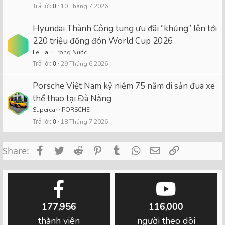
Trả lời
0
10 Tháng 7 2026
Hyundai Thành Công tung ưu đãi “khủng” lên tới
220 triệu đồng đón World Cup 2026
Le Hai
Trong Nước
Trả lời
0
29 Tháng 6 2026
Porsche Việt Nam kỷ niệm 75 năm di sản đua xe
thể thao tại Đà Nẵng
Supercar
PORSCHE
Trả lời
0
18 Tháng 7 2026
Facebook
Twitter
Reddit
Pinterest
Tumblr
WhatsApp
Email
Link
Share:
177,956
116,000
thành viên
người theo dõi