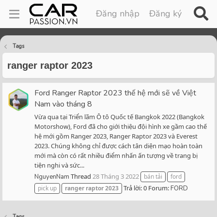
Đăng nhập
Đăng ký
Tags
ranger raptor 2023
Ford Ranger Raptor 2023 thế hệ mới sẽ về Việt
Nam vào tháng 8
Vừa qua tại Triển lãm Ô tô Quốc tế Bangkok 2022 (Bangkok
Motorshow), Ford đã cho giới thiệu đội hình xe gầm cao thế
hệ mới gồm Ranger 2023, Ranger Raptor 2023 và Everest
2023. Chúng không chỉ được cách tân diện mạo hoàn toàn
mới mà còn có rất nhiều điểm nhấn ấn tượng về trang bị
tiện nghi và sức...
Thread
28 Tháng 3 2022
NguyenNam
bán tải
ford
Trả lời: 0
Forum:
pick up
ranger
raptor
2023
FORD
Tags