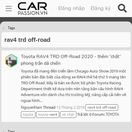
Đăng nhập
Đăng ký
Tags
rav4 trd off-road
Toyota RAV4 TRD Off-Road 2020 - thêm “chất”
phong trần dã chiến
Toyota đã mang đến triển lãm Chicago Auto Show 2019 một
phiên bản đặc biệt của dòng xe RAV4 thế hệ thứ 5 mang tên
TRD Off-Road. Đây là bản xe được bộ phận Toyota Racing
Department thiết kế dựa trên nền tảng bản cấu hình RAV4
Adventure vốn dành cho thị trường Mỹ, nâng cấp cải tiến về
ngoại hình...
Thread
13 Tháng 2 2019
NguyenNam
rav4
trd
off-road
Trả lời: 0
Forum:
toyota
toyota
rav4
xe nhật
TOYOTA
Tags