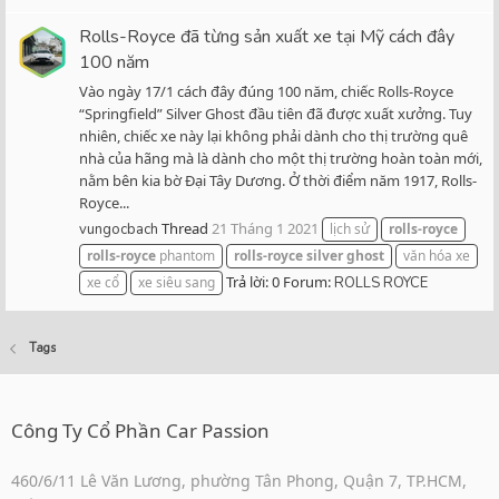
Rolls-Royce đã từng sản xuất xe tại Mỹ cách đây
100 năm
Vào ngày 17/1 cách đây đúng 100 năm, chiếc Rolls-Royce
“Springfield” Silver Ghost đầu tiên đã được xuất xưởng. Tuy
nhiên, chiếc xe này lại không phải dành cho thị trường quê
nhà của hãng mà là dành cho một thị trường hoàn toàn mới,
nằm bên kia bờ Đại Tây Dương. Ở thời điểm năm 1917, Rolls-
Royce...
Thread
21 Tháng 1 2021
vungocbach
lịch sử
rolls-royce
rolls-royce
phantom
rolls-royce
silver
ghost
văn hóa xe
Trả lời: 0
Forum:
xe cổ
xe siêu sang
ROLLS ROYCE
Tags
Công Ty Cổ Phần Car Passion
460/6/11 Lê Văn Lương, phường Tân Phong, Quận 7, TP.HCM,