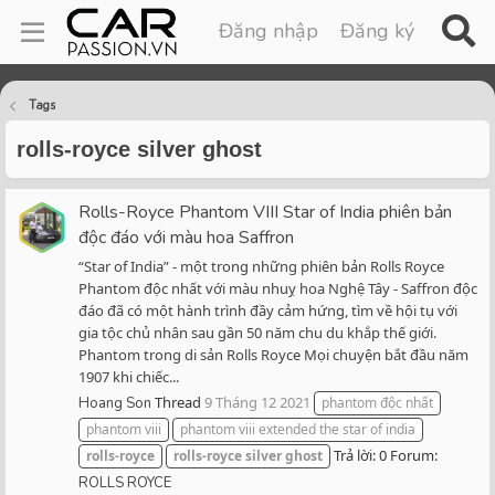
Đăng nhập
Đăng ký
Tags
rolls-royce silver ghost
Rolls-Royce Phantom VIII Star of India phiên bản
độc đáo với màu hoa Saffron
“Star of India” - một trong những phiên bản Rolls Royce
Phantom độc nhất với màu nhuỵ hoa Nghệ Tây - Saffron độc
đáo đã có một hành trình đầy cảm hứng, tìm về hội tụ với
gia tộc chủ nhân sau gần 50 năm chu du khắp thế giới.
Phantom trong di sản Rolls Royce Mọi chuyện bắt đầu năm
1907 khi chiếc...
Thread
9 Tháng 12 2021
Hoang Son
phantom độc nhất
phantom viii
phantom viii extended the star of india
Trả lời: 0
Forum:
rolls-royce
rolls-royce
silver
ghost
ROLLS ROYCE