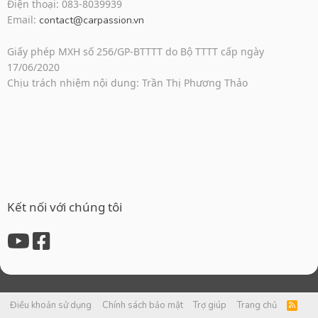
Điện thoại: 083-8039939
Email:
contact@carpassion.vn
Giấy phép MXH số 256/GP-BTTTT do Bộ TTTT cấp ngày
17/06/2020
Chịu trách nhiệm nội dung: Trần Thị Phương Thảo
Kết nối với chúng tôi
Điều khoản sử dụng
Chính sách bảo mật
Trợ giúp
Trang chủ
R
S